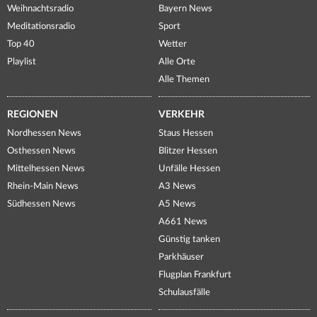
Weihnachtsradio
Bayern News
Meditationsradio
Sport
Top 40
Wetter
Playlist
Alle Orte
Alle Themen
REGIONEN
VERKEHR
Nordhessen News
Staus Hessen
Osthessen News
Blitzer Hessen
Mittelhessen News
Unfälle Hessen
Rhein-Main News
A3 News
Südhessen News
A5 News
A661 News
Günstig tanken
Parkhäuser
Flugplan Frankfurt
Schulausfälle