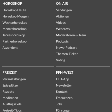
HOROSKOP
ON AIR
Horoskop Heute
Sendungen
Horoskop Morgen
Aktionen
Wochenhoroskop
Videos
Monatshoroskop
Webcams
Jahreshoroskop
Moderatoren & Team
Partnerhoroskop
Podcasts
Aszendent
News-Podcast
Themen-Ticker
Voting
FREIZEIT
FFH-WELT
Veranstaltungen
FFH-App
Spielplätze
Newsletter
Rezepte
Kontakt
Meditation
Frequenzen
Ausflugsziele
Jobs
Freizeit-Tipps
Führungen