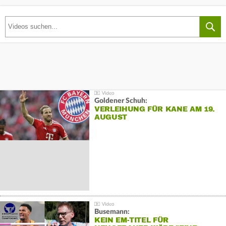
Goldener Schuh:
VERLEIHUNG FÜR KANE AM 19.
AUGUST
Busemann:
KEIN EM-TITEL FÜR