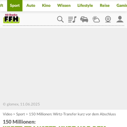
ft
Sport
Auto
Kino
Wissen
Lifestyle
Reise
Gami
Playlist
Staupilot
Wetter
Webcam
Mein
© glomex, 11.06.2025
Video
>
Sport
>
150 Millionen: Wirtz-Transfer kurz vor dem Abschluss
150 Millionen: