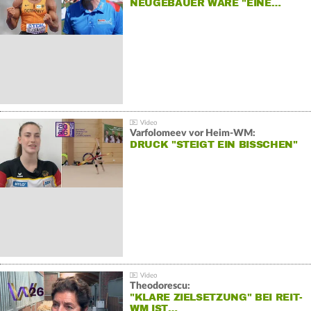
NEUGEBAUER WÄRE "EINE…
Varfolomeev vor Heim-WM:
DRUCK "STEIGT EIN BISSCHEN"
Theodorescu:
"KLARE ZIELSETZUNG" BEI REIT-
WM IST…