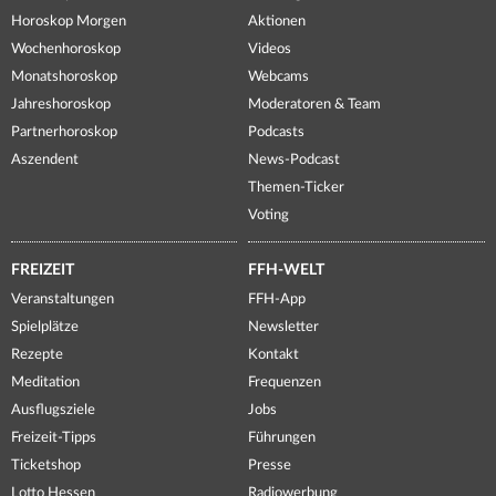
Horoskop Morgen
Aktionen
Wochenhoroskop
Videos
Monatshoroskop
Webcams
Jahreshoroskop
Moderatoren & Team
Partnerhoroskop
Podcasts
Aszendent
News-Podcast
Themen-Ticker
Voting
FREIZEIT
FFH-WELT
Veranstaltungen
FFH-App
Spielplätze
Newsletter
Rezepte
Kontakt
Meditation
Frequenzen
Ausflugsziele
Jobs
Freizeit-Tipps
Führungen
Ticketshop
Presse
Lotto Hessen
Radiowerbung