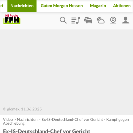
et
Nachrichten
Guten Morgen Hessen
Magazin
Aktionen
Playlist
Staupilot
Wetter
Webcam
Mein
© glomex, 11.06.2025
Video
>
Nachrichten
>
Ex-IS-Deutschland-Chef vor Gericht - Kampf gegen
Abschiebung
Ex-IS-Deutschland-Chef vor Gericht