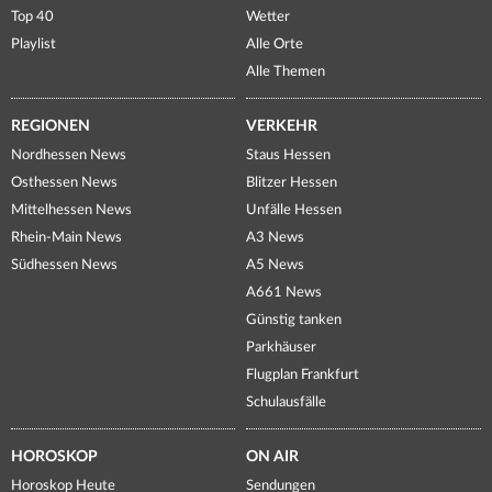
Top 40
Wetter
Playlist
Alle Orte
Alle Themen
REGIONEN
VERKEHR
Nordhessen News
Staus Hessen
Osthessen News
Blitzer Hessen
Mittelhessen News
Unfälle Hessen
Rhein-Main News
A3 News
Südhessen News
A5 News
A661 News
Günstig tanken
Parkhäuser
Flugplan Frankfurt
Schulausfälle
HOROSKOP
ON AIR
Horoskop Heute
Sendungen