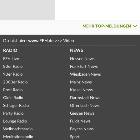
MEHR TOP-MELDUNGEN
Du bist hier:
www.FFH.de
>>>
Video
RADIO
NEWS
FFH Live
Hessen News
80er Radio
Frankfurt News
90er Radio
Wiesbaden News
2000er Radio
Mainz News
Rock Radio
Kassel News
Oldie Radio
Darmstadt News
Schlager Radio
Offenbach News
Party Radio
Gießen News
Lounge Radio
Fulda News
Weihnachtsradio
Bayern News
Meditationsradio
Sport