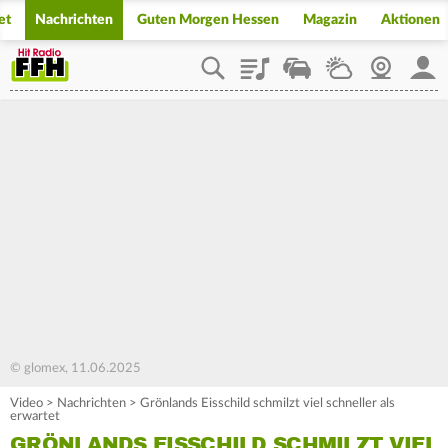
et
Nachrichten
Guten Morgen Hessen
Magazin
Aktionen
Playlist
Staupilot
Wetter
Webcam
Mein
© glomex, 11.06.2025
Video
>
Nachrichten
>
Grönlands Eisschild schmilzt viel schneller als
erwartet
GRÖNLANDS EISSCHILD SCHMILZT VIEL