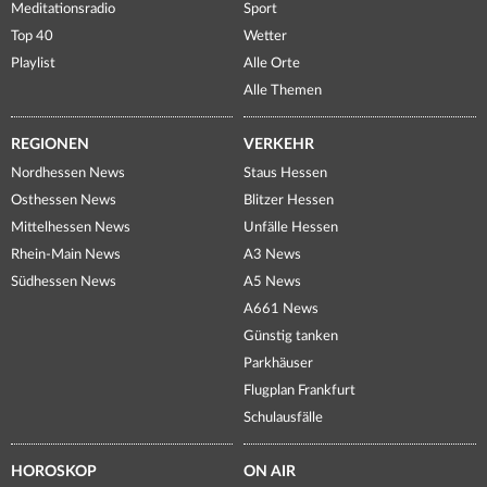
Meditationsradio
Sport
Top 40
Wetter
Playlist
Alle Orte
Alle Themen
REGIONEN
VERKEHR
Nordhessen News
Staus Hessen
Osthessen News
Blitzer Hessen
Mittelhessen News
Unfälle Hessen
Rhein-Main News
A3 News
Südhessen News
A5 News
A661 News
Günstig tanken
Parkhäuser
Flugplan Frankfurt
Schulausfälle
HOROSKOP
ON AIR