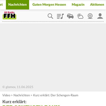
et
Nachrichten
Guten Morgen Hessen
Magazin
Aktionen
Playlist
Staupilot
Wetter
Webcam
Mein
© glomex, 11.06.2025
Video
>
Nachrichten
>
Kurz erklärt: Der Schengen-Raum
Kurz erklärt: