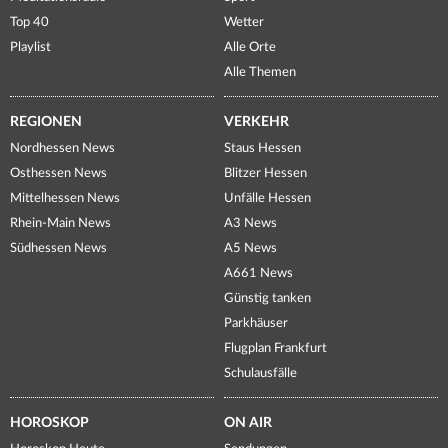
Top 40
Wetter
Playlist
Alle Orte
Alle Themen
REGIONEN
VERKEHR
Nordhessen News
Staus Hessen
Osthessen News
Blitzer Hessen
Mittelhessen News
Unfälle Hessen
Rhein-Main News
A3 News
Südhessen News
A5 News
A661 News
Günstig tanken
Parkhäuser
Flugplan Frankfurt
Schulausfälle
HOROSKOP
ON AIR