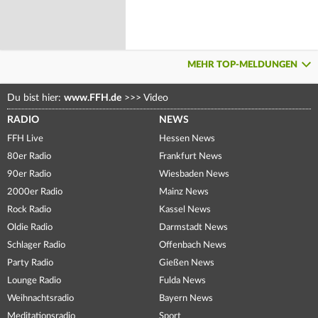
MEHR TOP-MELDUNGEN
Du bist hier:
www.FFH.de
>>>
Video
RADIO
NEWS
FFH Live
Hessen News
80er Radio
Frankfurt News
90er Radio
Wiesbaden News
2000er Radio
Mainz News
Rock Radio
Kassel News
Oldie Radio
Darmstadt News
Schlager Radio
Offenbach News
Party Radio
Gießen News
Lounge Radio
Fulda News
Weihnachtsradio
Bayern News
Meditationsradio
Sport