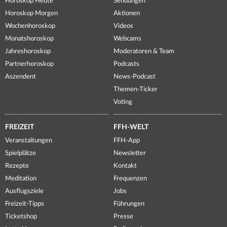
Horoskop Heute
Sendungen
Horoskop Morgen
Aktionen
Wochenhoroskop
Videos
Monatshoroskop
Webcams
Jahreshoroskop
Moderatoren & Team
Partnerhoroskop
Podcasts
Aszendent
News-Podcast
Themen-Ticker
Voting
FREIZEIT
FFH-WELT
Veranstaltungen
FFH-App
Spielplätze
Newsletter
Rezepte
Kontakt
Meditation
Frequenzen
Ausflugsziele
Jobs
Freizeit-Tipps
Führungen
Ticketshop
Presse