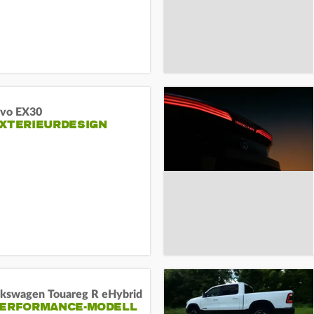
lvo EX30
EXTERIEURDESIGN
lkswagen Touareg R eHybrid
PERFORMANCE-MODELL