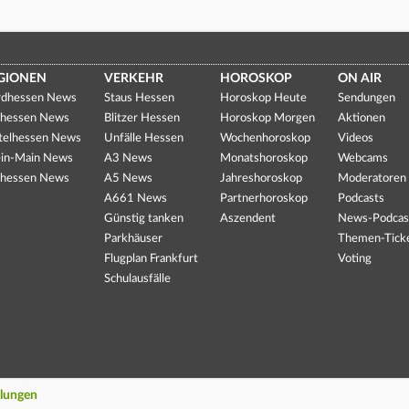
GIONEN
VERKEHR
HOROSKOP
ON AIR
dhessen News
Staus Hessen
Horoskop Heute
Sendungen
hessen News
Blitzer Hessen
Horoskop Morgen
Aktionen
telhessen News
Unfälle Hessen
Wochenhoroskop
Videos
in-Main News
A3 News
Monatshoroskop
Webcams
hessen News
A5 News
Jahreshoroskop
Moderatoren
A661 News
Partnerhoroskop
Podcasts
Günstig tanken
Aszendent
News-Podcas
Parkhäuser
Themen-Tick
Flugplan Frankfurt
Voting
Schulausfälle
llungen