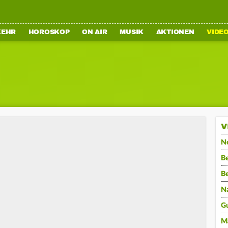
KEHR
HOROSKOP
ON AIR
MUSIK
AKTIONEN
VIDE
V
N
Be
B
N
G
M