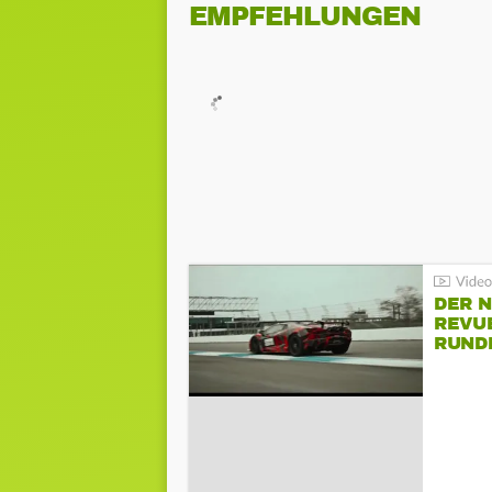
EMPFEHLUNGEN
DER 
REVU
RUND
HOCK