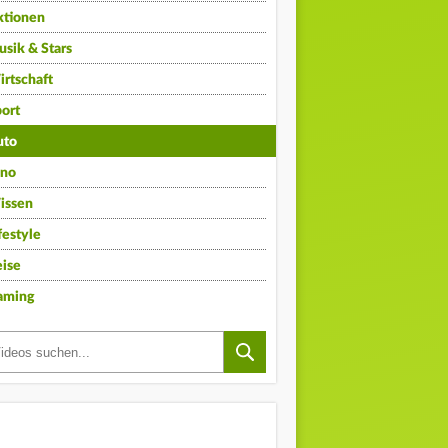
ktionen
sik & Stars
rtschaft
ort
uto
ino
issen
festyle
ise
aming