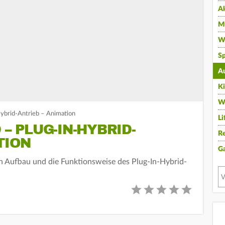
A
Mu
Wi
Sp
A
K
W
Hybrid-Antrieb – Animation
Li
 – PLUG-IN-HYBRID-
Re
TION
G
n Aufbau und die Funktionsweise des Plug-In-Hybrid-
.