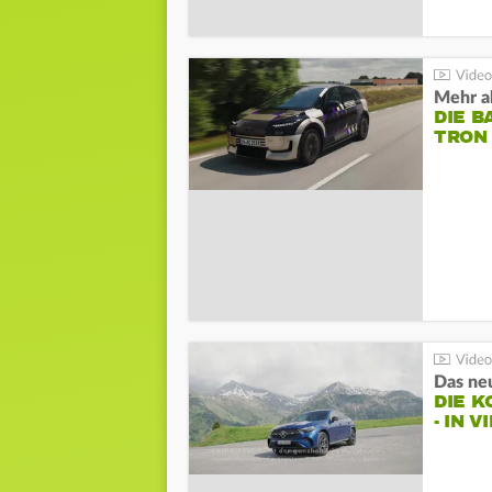
Mehr al
DIE B
TRON
DIE 
- IN 