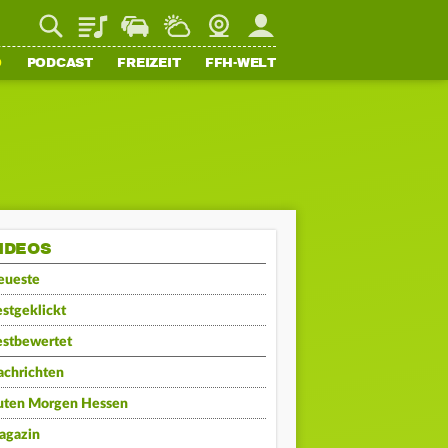
Playlist
Staupilot
Wetter
Webcam
Mein FFH
O
PODCAST
FREIZEIT
FFH-WELT
IDEOS
eueste
stgeklickt
estbewertet
achrichten
uten Morgen Hessen
agazin