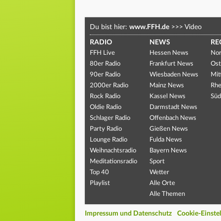
Du bist hier:
www.FFH.de
>>>
Video
RADIO
NEWS
RE
FFH Live
Hessen News
Nor
80er Radio
Frankfurt News
Ost
90er Radio
Wiesbaden News
Mit
2000er Radio
Mainz News
Rhe
Rock Radio
Kassel News
Süd
Oldie Radio
Darmstadt News
Schlager Radio
Offenbach News
Party Radio
Gießen News
Lounge Radio
Fulda News
Weihnachtsradio
Bayern News
Meditationsradio
Sport
Top 40
Wetter
Playlist
Alle Orte
Alle Themen
Impressum und Datenschutz
Cookie-Einste