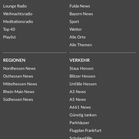
Lounge Radio
Fulda News
Weihnachtsradio
Bayern News
Meditationsradio
Sport
Top 40
Wetter
Playlist
Alle Orte
Alle Themen
REGIONEN
VERKEHR
Nordhessen News
Staus Hessen
Osthessen News
Blitzer Hessen
Mittelhessen News
Unfälle Hessen
Rhein-Main News
A3 News
Südhessen News
A5 News
A661 News
Günstig tanken
Parkhäuser
Flugplan Frankfurt
Schulausfälle