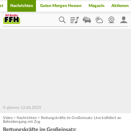
et
Nachrichten
Guten Morgen Hessen
Magazin
Aktionen
Playlist
Staupilot
Wetter
Webcam
Mein
© glomex, 12.06.2025
Video
>
Nachrichten
>
Rettungskräfte im Großeinsatz: Lkw kollidiert an
Bahnübergang mit Zug
Rettungskräfte im Großeinsatz: