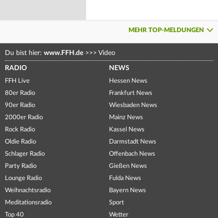
MEHR TOP-MELDUNGEN
Du bist hier:
www.FFH.de
>>>
Video
RADIO
NEWS
FFH Live
Hessen News
80er Radio
Frankfurt News
90er Radio
Wiesbaden News
2000er Radio
Mainz News
Rock Radio
Kassel News
Oldie Radio
Darmstadt News
Schlager Radio
Offenbach News
Party Radio
Gießen News
Lounge Radio
Fulda News
Weihnachtsradio
Bayern News
Meditationsradio
Sport
Top 40
Wetter