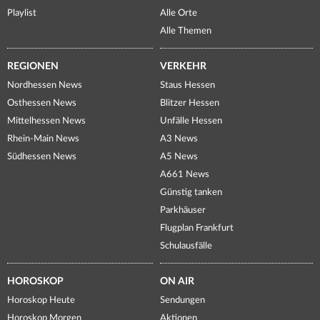
Playlist
Alle Orte
Alle Themen
REGIONEN
VERKEHR
Nordhessen News
Staus Hessen
Osthessen News
Blitzer Hessen
Mittelhessen News
Unfälle Hessen
Rhein-Main News
A3 News
Südhessen News
A5 News
A661 News
Günstig tanken
Parkhäuser
Flugplan Frankfurt
Schulausfälle
HOROSKOP
ON AIR
Horoskop Heute
Sendungen
Horoskop Morgen
Aktionen