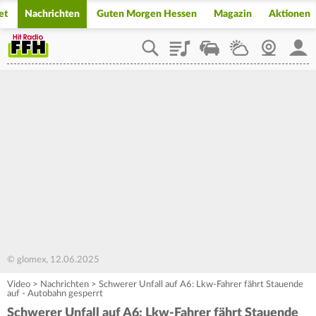
et
Nachrichten
Guten Morgen Hessen
Magazin
Aktionen
Playlist
Staupilot
Wetter
Webcam
Mein
© glomex, 12.06.2025
Video
>
Nachrichten
>
Schwerer Unfall auf A6: Lkw-Fahrer fährt Stauende
auf - Autobahn gesperrt
Schwerer Unfall auf A6: Lkw-Fahrer fährt Stauende