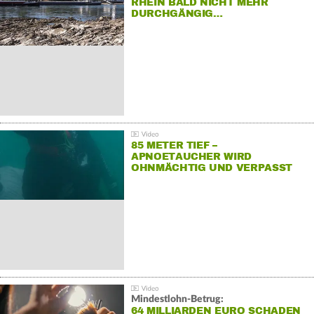
RHEIN BALD NICHT MEHR
DURCHGÄNGIG…
85 METER TIEF –
APNOETAUCHER WIRD
OHNMÄCHTIG UND VERPASST
REKORD
Mindestlohn-Betrug:
64 MILLIARDEN EURO SCHADEN