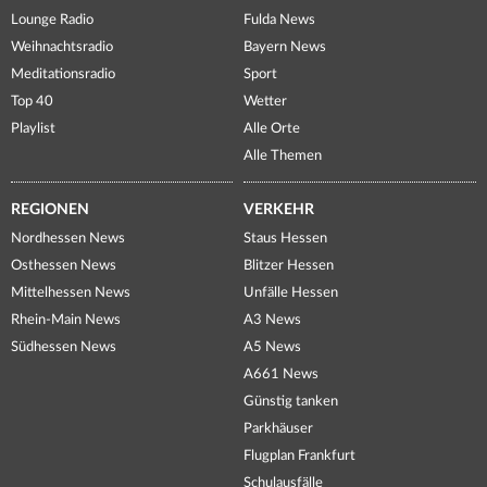
Lounge Radio
Fulda News
Weihnachtsradio
Bayern News
Meditationsradio
Sport
Top 40
Wetter
Playlist
Alle Orte
Alle Themen
REGIONEN
VERKEHR
Nordhessen News
Staus Hessen
Osthessen News
Blitzer Hessen
Mittelhessen News
Unfälle Hessen
Rhein-Main News
A3 News
Südhessen News
A5 News
A661 News
Günstig tanken
Parkhäuser
Flugplan Frankfurt
Schulausfälle