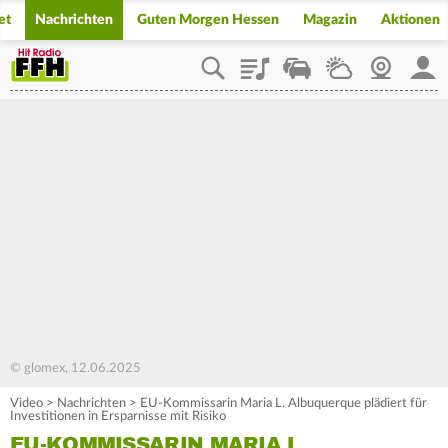
et
Nachrichten
Guten Morgen Hessen
Magazin
Aktionen
Playlist
Staupilot
Wetter
Webcam
Mein
© glomex, 12.06.2025
Video
>
Nachrichten
>
EU-Kommissarin Maria L. Albuquerque plädiert für
Investitionen in Ersparnisse mit Risiko
EU-KOMMISSARIN MARIA L.