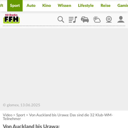
ft
Sport
Auto
Kino
Wissen
Lifestyle
Reise
Gami
Playlist
Staupilot
Wetter
Webcam
Mein
© glomex, 13.06.2025
Video
>
Sport
>
Von Auckland bis Urawa: Das sind die 32 Klub-WM-
Teilnehmer
Von Auckland bis Urawa: