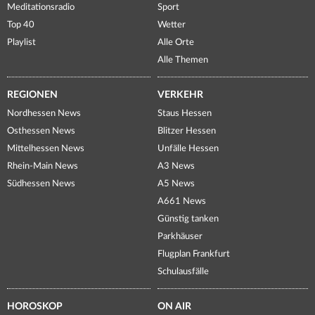
Meditationsradio
Sport
Top 40
Wetter
Playlist
Alle Orte
Alle Themen
REGIONEN
VERKEHR
Nordhessen News
Staus Hessen
Osthessen News
Blitzer Hessen
Mittelhessen News
Unfälle Hessen
Rhein-Main News
A3 News
Südhessen News
A5 News
A661 News
Günstig tanken
Parkhäuser
Flugplan Frankfurt
Schulausfälle
HOROSKOP
ON AIR