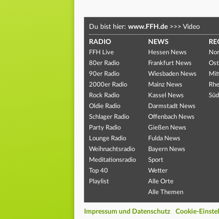
Du bist hier:
www.FFH.de
>>>
Video
RADIO
NEWS
RE
FFH Live
Hessen News
Nor
80er Radio
Frankfurt News
Ost
90er Radio
Wiesbaden News
Mit
2000er Radio
Mainz News
Rhe
Rock Radio
Kassel News
Süd
Oldie Radio
Darmstadt News
Schlager Radio
Offenbach News
Party Radio
Gießen News
Lounge Radio
Fulda News
Weihnachtsradio
Bayern News
Meditationsradio
Sport
Top 40
Wetter
Playlist
Alle Orte
Alle Themen
Impressum und Datenschutz
Cookie-Einste