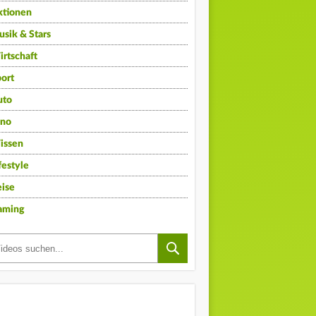
ktionen
sik & Stars
rtschaft
ort
uto
ino
issen
festyle
ise
aming