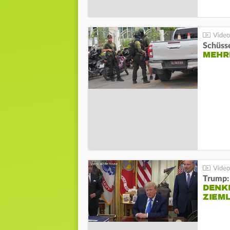
Schüsse
MEHRE
Trump:
DENKE
ZIEML