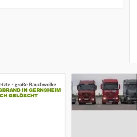
letzte - große Rauchwolke
BRAND IN GERNSHEIM E
CH GELÖSCHT