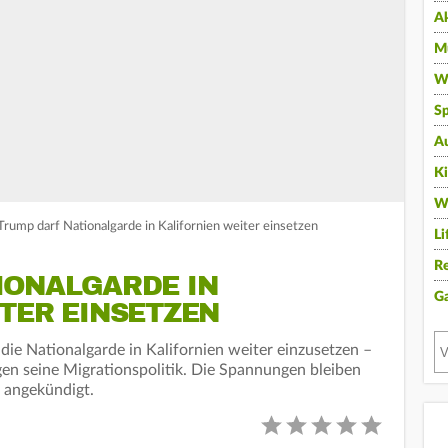
A
Mu
Wi
Sp
A
K
W
Trump darf Nationalgarde in Kalifornien weiter einsetzen
Li
Re
IONALGARDE IN
G
TER EINSETZEN
die Nationalgarde in Kalifornien weiter einzusetzen –
egen seine Migrationspolitik. Die Spannungen bleiben
 angekündigt.