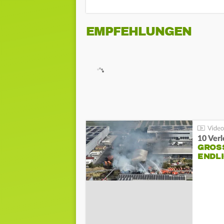
EMPFEHLUNGEN
10 Ver
GROSS
NDLI