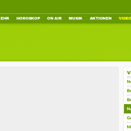
KEHR
HOROSKOP
ON AIR
MUSIK
AKTIONEN
VIDE
V
N
Be
B
N
G
M