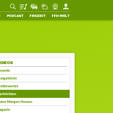
Playlist
Staupilot
Wetter
Webcam
Mein FFH
O
PODCAST
FREIZEIT
FFH-WELT
IDEOS
eueste
stgeklickt
estbewertet
achrichten
uten Morgen Hessen
agazin