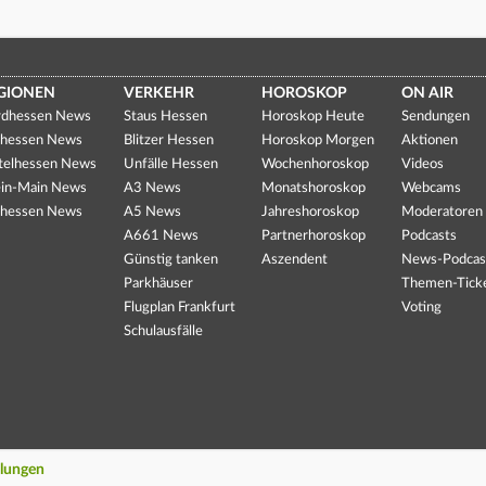
GIONEN
VERKEHR
HOROSKOP
ON AIR
dhessen News
Staus Hessen
Horoskop Heute
Sendungen
hessen News
Blitzer Hessen
Horoskop Morgen
Aktionen
telhessen News
Unfälle Hessen
Wochenhoroskop
Videos
in-Main News
A3 News
Monatshoroskop
Webcams
hessen News
A5 News
Jahreshoroskop
Moderatoren
A661 News
Partnerhoroskop
Podcasts
Günstig tanken
Aszendent
News-Podcas
Parkhäuser
Themen-Tick
Flugplan Frankfurt
Voting
Schulausfälle
llungen