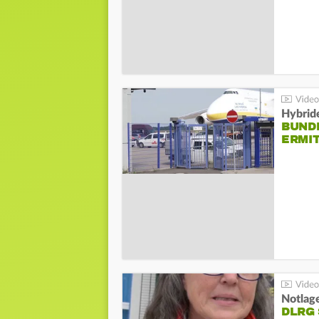
Hybrid
BUND
ERMI
Notlag
DLRG 