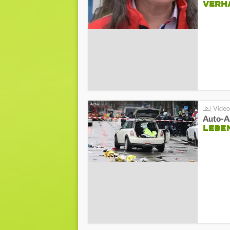
VERH
LEBE