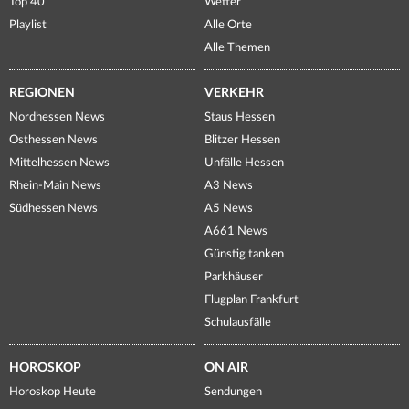
Top 40
Wetter
Playlist
Alle Orte
Alle Themen
REGIONEN
VERKEHR
Nordhessen News
Staus Hessen
Osthessen News
Blitzer Hessen
Mittelhessen News
Unfälle Hessen
Rhein-Main News
A3 News
Südhessen News
A5 News
A661 News
Günstig tanken
Parkhäuser
Flugplan Frankfurt
Schulausfälle
HOROSKOP
ON AIR
Horoskop Heute
Sendungen