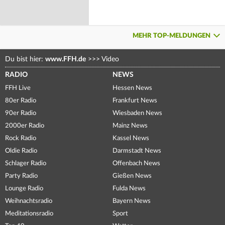
MEHR TOP-MELDUNGEN
Du bist hier:
www.FFH.de
>>>
Video
RADIO
NEWS
FFH Live
Hessen News
80er Radio
Frankfurt News
90er Radio
Wiesbaden News
2000er Radio
Mainz News
Rock Radio
Kassel News
Oldie Radio
Darmstadt News
Schlager Radio
Offenbach News
Party Radio
Gießen News
Lounge Radio
Fulda News
Weihnachtsradio
Bayern News
Meditationsradio
Sport