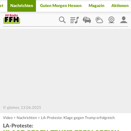
et
Nachrichten
Guten Morgen Hessen
Magazin
Aktionen
Playlist
Staupilot
Wetter
Webcam
Mein
© glomex, 13.06.2025
Video
>
Nachrichten
>
LA-Proteste: Klage gegen Trump erfolgreich
LA-Proteste: