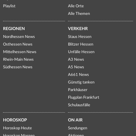
Playlist
Alle Orte
Alle Themen
REGIONEN
VERKEHR
Nordhessen News
Staus Hessen
Osthessen News
Blitzer Hessen
Mittelhessen News
Unfälle Hessen
Rhein-Main News
A3 News
Südhessen News
A5 News
A661 News
Günstig tanken
Parkhäuser
Flugplan Frankfurt
Schulausfälle
HOROSKOP
ON AIR
Horoskop Heute
Sendungen
Horoskop Morgen
Aktionen