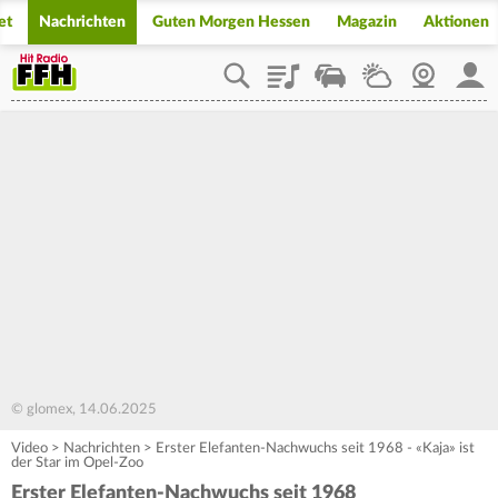
et
Nachrichten
Guten Morgen Hessen
Magazin
Aktionen
Playlist
Staupilot
Wetter
Webcam
Mein
© glomex, 14.06.2025
Video
>
Nachrichten
>
Erster Elefanten-Nachwuchs seit 1968 - «Kaja» ist
der Star im Opel-Zoo
Erster Elefanten-Nachwuchs seit 1968