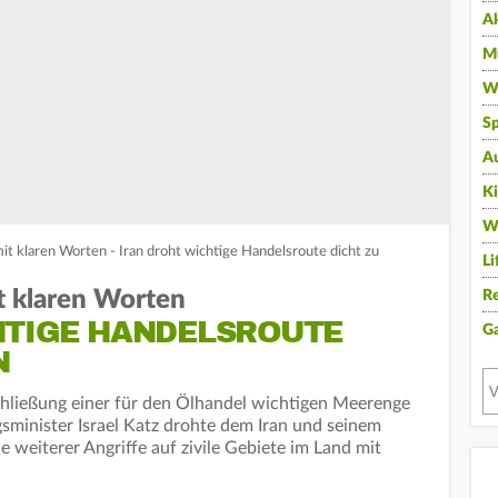
A
Mu
Wi
Sp
A
K
W
mit klaren Worten - Iran droht wichtige Handelsroute dicht zu
Li
it klaren Worten
Re
HTIGE HANDELSROUTE
G
N
Schließung einer für den Ölhandel wichtigen Meerenge
gsminister Israel Katz drohte dem Iran und seinem
e weiterer Angriffe auf zivile Gebiete im Land mit