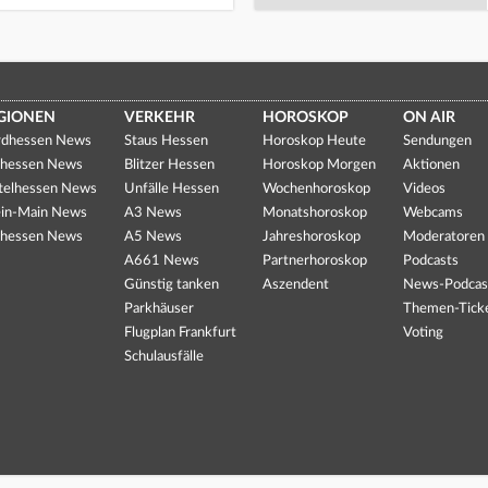
GIONEN
VERKEHR
HOROSKOP
ON AIR
dhessen News
Staus Hessen
Horoskop Heute
Sendungen
hessen News
Blitzer Hessen
Horoskop Morgen
Aktionen
telhessen News
Unfälle Hessen
Wochenhoroskop
Videos
in-Main News
A3 News
Monatshoroskop
Webcams
hessen News
A5 News
Jahreshoroskop
Moderatoren
A661 News
Partnerhoroskop
Podcasts
Günstig tanken
Aszendent
News-Podcas
Parkhäuser
Themen-Tick
Flugplan Frankfurt
Voting
Schulausfälle