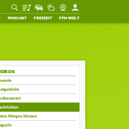
Playlist
Staupilot
Wetter
Webcam
Mein FFH
O
PODCAST
FREIZEIT
FFH-WELT
IDEOS
eueste
stgeklickt
estbewertet
achrichten
uten Morgen Hessen
agazin