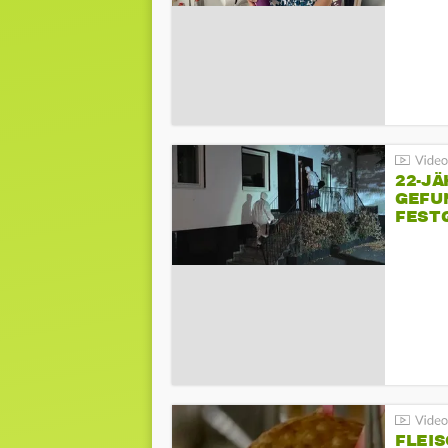
22-JÄ
GEFU
FEST
FLEI