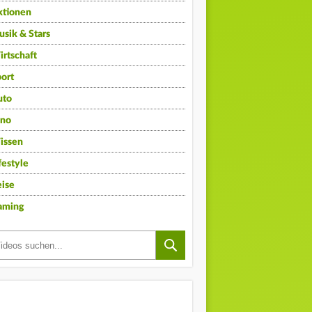
ktionen
sik & Stars
rtschaft
ort
uto
ino
issen
festyle
ise
aming