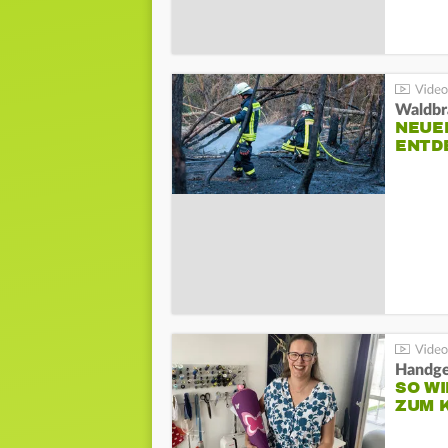
Waldbr
NEUE
ENTD
Handge
SO WI
ZUM 