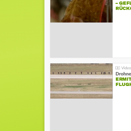
– GEF
ÜCKG
Drohnen
ERMI
FLUG