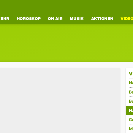
KEHR
HOROSKOP
ON AIR
MUSIK
AKTIONEN
VIDE
V
N
Be
B
N
G
M