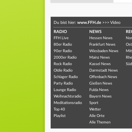
Du bist hier:
www.FFH.de
>>>
Video
RADIO
NEWS
RE
FFH Live
Hessen News
Nor
80er Radio
Frankfurt News
Ost
90er Radio
Wiesbaden News
Mit
2000er Radio
Mainz News
Rhe
Rock Radio
Kassel News
Süd
Oldie Radio
Darmstadt News
Schlager Radio
Offenbach News
Party Radio
Gießen News
Lounge Radio
Fulda News
Weihnachtsradio
Bayern News
Meditationsradio
Sport
Top 40
Wetter
Playlist
Alle Orte
Alle Themen