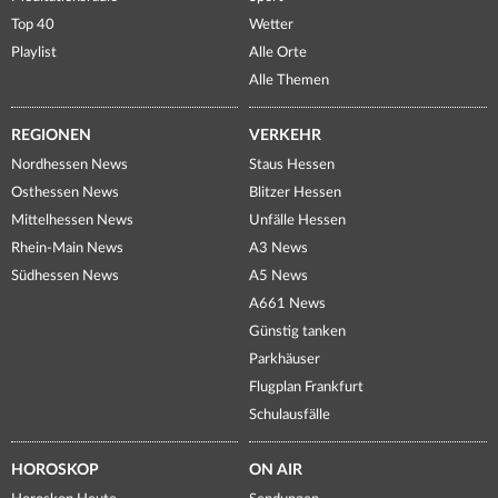
Top 40
Wetter
Playlist
Alle Orte
Alle Themen
REGIONEN
VERKEHR
Nordhessen News
Staus Hessen
Osthessen News
Blitzer Hessen
Mittelhessen News
Unfälle Hessen
Rhein-Main News
A3 News
Südhessen News
A5 News
A661 News
Günstig tanken
Parkhäuser
Flugplan Frankfurt
Schulausfälle
HOROSKOP
ON AIR