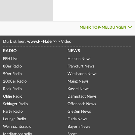
MEHR TOP-MELDUNGEN
Du bist hier:
www.FFH.de
>>>
Video
RADIO
NEWS
FFH Live
Hessen News
80er Radio
Frankfurt News
90er Radio
Wiesbaden News
2000er Radio
Mainz News
Rock Radio
Kassel News
Oldie Radio
Darmstadt News
Schlager Radio
Offenbach News
Party Radio
Gießen News
Lounge Radio
Fulda News
Weihnachtsradio
Bayern News
Meditationsradio
Sport