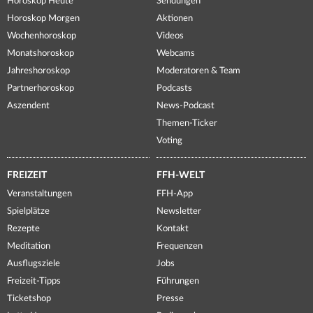
Horoskop Heute
Sendungen
Horoskop Morgen
Aktionen
Wochenhoroskop
Videos
Monatshoroskop
Webcams
Jahreshoroskop
Moderatoren & Team
Partnerhoroskop
Podcasts
Aszendent
News-Podcast
Themen-Ticker
Voting
FREIZEIT
FFH-WELT
Veranstaltungen
FFH-App
Spielplätze
Newsletter
Rezepte
Kontakt
Meditation
Frequenzen
Ausflugsziele
Jobs
Freizeit-Tipps
Führungen
Ticketshop
Presse