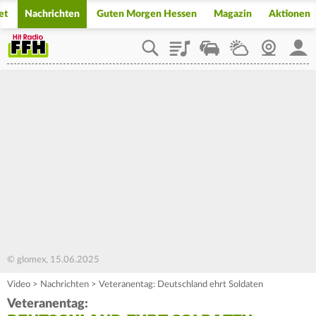
et
Nachrichten
Guten Morgen Hessen
Magazin
Aktionen
Playlist
Staupilot
Wetter
Webcam
Mein
© glomex, 15.06.2025
Video
>
Nachrichten
>
Veteranentag: Deutschland ehrt Soldaten
Veteranentag: