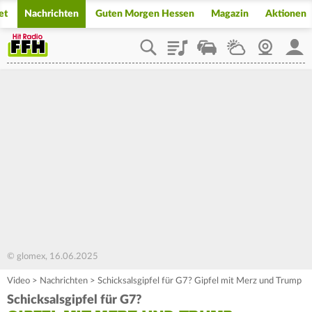
et
Nachrichten
Guten Morgen Hessen
Magazin
Aktionen
Playlist
Staupilot
Wetter
Webcam
Mein
© glomex, 16.06.2025
Video
>
Nachrichten
>
Schicksalsgipfel für G7? Gipfel mit Merz und Trump
Schicksalsgipfel für G7?