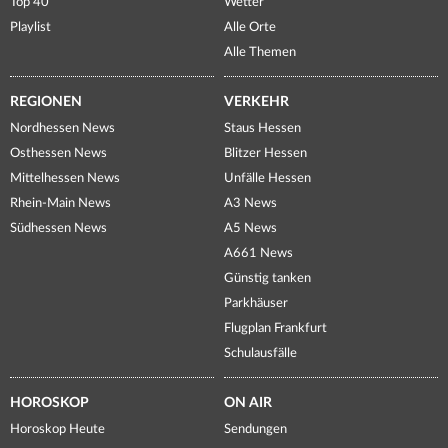
Top 40
Wetter
Playlist
Alle Orte
Alle Themen
REGIONEN
VERKEHR
Nordhessen News
Staus Hessen
Osthessen News
Blitzer Hessen
Mittelhessen News
Unfälle Hessen
Rhein-Main News
A3 News
Südhessen News
A5 News
A661 News
Günstig tanken
Parkhäuser
Flugplan Frankfurt
Schulausfälle
HOROSKOP
ON AIR
Horoskop Heute
Sendungen