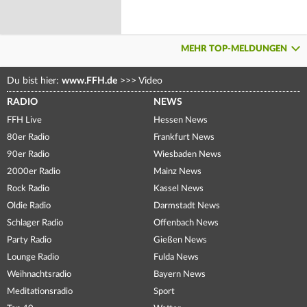
MEHR TOP-MELDUNGEN
Du bist hier:
www.FFH.de
>>>
Video
RADIO
NEWS
FFH Live
Hessen News
80er Radio
Frankfurt News
90er Radio
Wiesbaden News
2000er Radio
Mainz News
Rock Radio
Kassel News
Oldie Radio
Darmstadt News
Schlager Radio
Offenbach News
Party Radio
Gießen News
Lounge Radio
Fulda News
Weihnachtsradio
Bayern News
Meditationsradio
Sport