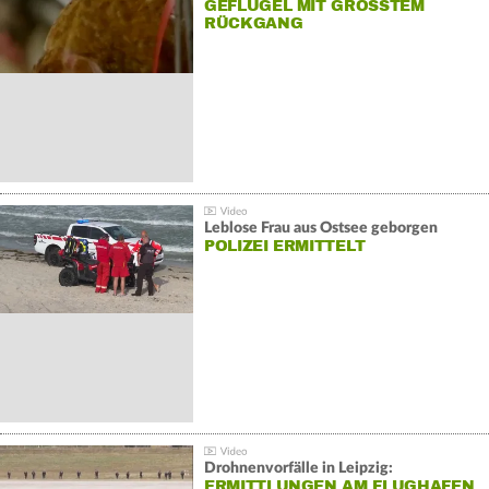
GEFLÜGEL MIT GRÖSSTEM R
ÜCKGANG
Leblose Frau aus Ostsee geborgen
POLIZEI ERMITTELT
Drohnenvorfälle in Leipzig:
ERMITTLUNGEN AM FLUGHAFEN