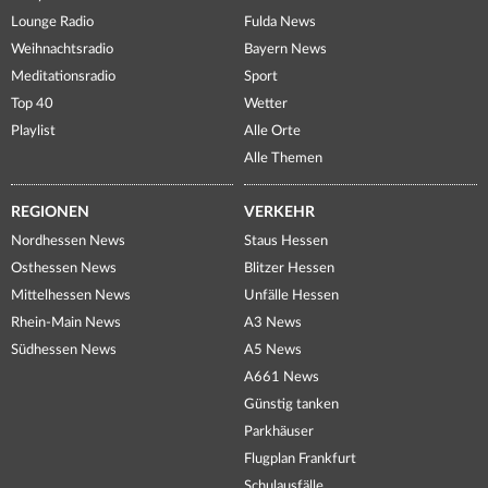
Lounge Radio
Fulda News
Weihnachtsradio
Bayern News
Meditationsradio
Sport
Top 40
Wetter
Playlist
Alle Orte
Alle Themen
REGIONEN
VERKEHR
Nordhessen News
Staus Hessen
Osthessen News
Blitzer Hessen
Mittelhessen News
Unfälle Hessen
Rhein-Main News
A3 News
Südhessen News
A5 News
A661 News
Günstig tanken
Parkhäuser
Flugplan Frankfurt
Schulausfälle