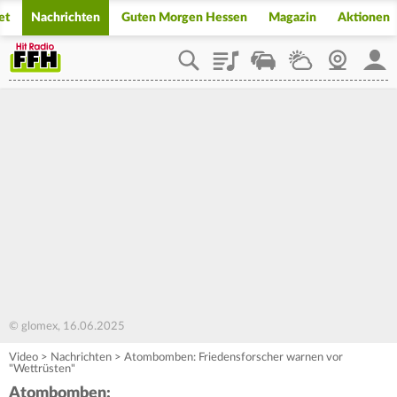
et
Nachrichten
Guten Morgen Hessen
Magazin
Aktionen
Playlist
Staupilot
Wetter
Webcam
Mein
© glomex, 16.06.2025
Video
>
Nachrichten
>
Atombomben: Friedensforscher warnen vor
"Wettrüsten"
Atombomben: