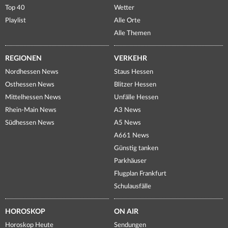
Top 40
Wetter
Playlist
Alle Orte
Alle Themen
REGIONEN
VERKEHR
Nordhessen News
Staus Hessen
Osthessen News
Blitzer Hessen
Mittelhessen News
Unfälle Hessen
Rhein-Main News
A3 News
Südhessen News
A5 News
A661 News
Günstig tanken
Parkhäuser
Flugplan Frankfurt
Schulausfälle
HOROSKOP
ON AIR
Horoskop Heute
Sendungen