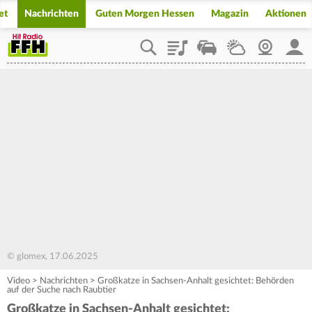
et
Nachrichten
Guten Morgen Hessen
Magazin
Aktionen
Playlist
Staupilot
Wetter
Webcam
Mein
© glomex, 17.06.2025
Video
>
Nachrichten
>
Großkatze in Sachsen-Anhalt gesichtet: Behörden
auf der Suche nach Raubtier
Großkatze in Sachsen-Anhalt gesichtet: