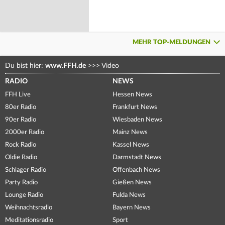
MEHR TOP-MELDUNGEN
Du bist hier:
www.FFH.de
>>>
Video
RADIO
NEWS
FFH Live
Hessen News
80er Radio
Frankfurt News
90er Radio
Wiesbaden News
2000er Radio
Mainz News
Rock Radio
Kassel News
Oldie Radio
Darmstadt News
Schlager Radio
Offenbach News
Party Radio
Gießen News
Lounge Radio
Fulda News
Weihnachtsradio
Bayern News
Meditationsradio
Sport