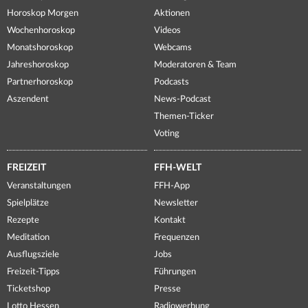
Horoskop Morgen
Aktionen
Wochenhoroskop
Videos
Monatshoroskop
Webcams
Jahreshoroskop
Moderatoren & Team
Partnerhoroskop
Podcasts
Aszendent
News-Podcast
Themen-Ticker
Voting
FREIZEIT
FFH-WELT
Veranstaltungen
FFH-App
Spielplätze
Newsletter
Rezepte
Kontakt
Meditation
Frequenzen
Ausflugsziele
Jobs
Freizeit-Tipps
Führungen
Ticketshop
Presse
Lotto Hessen
Radiowerbung