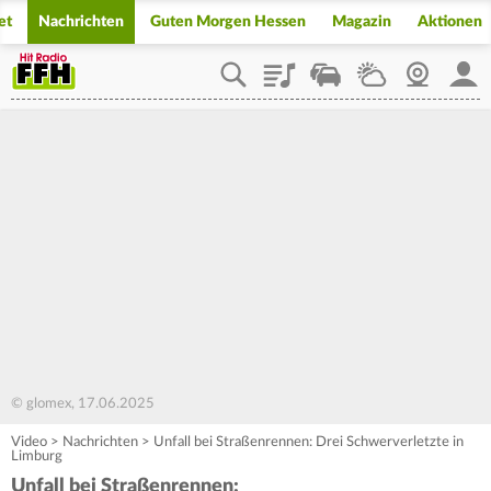
et
Nachrichten
Guten Morgen Hessen
Magazin
Aktionen
Playlist
Staupilot
Wetter
Webcam
Mein
© glomex, 17.06.2025
Video
>
Nachrichten
>
Unfall bei Straßenrennen: Drei Schwerverletzte in
Limburg
Unfall bei Straßenrennen: