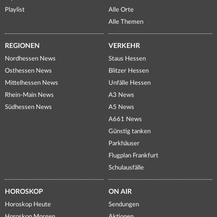
Playlist
Alle Orte
Alle Themen
REGIONEN
VERKEHR
Nordhessen News
Staus Hessen
Osthessen News
Blitzer Hessen
Mittelhessen News
Unfälle Hessen
Rhein-Main News
A3 News
Südhessen News
A5 News
A661 News
Günstig tanken
Parkhäuser
Flugplan Frankfurt
Schulausfälle
HOROSKOP
ON AIR
Horoskop Heute
Sendungen
Horoskop Morgen
Aktionen