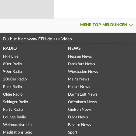
MEHR TOP-MELDUNGEN
Du bist hier:
www.FFH.de
>>>
Video
RADIO
NEWS
FFH Live
Hessen News
80er Radio
Frankfurt News
90er Radio
Wiesbaden News
2000er Radio
Mainz News
Rock Radio
Kassel News
Oldie Radio
Darmstadt News
Schlager Radio
Offenbach News
Party Radio
Gießen News
Lounge Radio
Fulda News
Weihnachtsradio
Bayern News
Meditationsradio
Sport