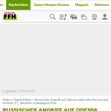
et
Nachrichten
Guten Morgen Hessen
Magazin
Aktionen
Playlist
Staupilot
Wetter
Webcam
Mein
© glomex, 17.06.2025
Video
>
Nachrichten
>
Russischer Angriff auf Odessa tötet eine Person und
verletzt 17, darunter schwangere Frau
RUSSISCHER ANGRIFF AUF ODESSA