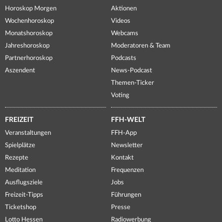
Horoskop Morgen
Aktionen
Wochenhoroskop
Videos
Monatshoroskop
Webcams
Jahreshoroskop
Moderatoren & Team
Partnerhoroskop
Podcasts
Aszendent
News-Podcast
Themen-Ticker
Voting
FREIZEIT
FFH-WELT
Veranstaltungen
FFH-App
Spielplätze
Newsletter
Rezepte
Kontakt
Meditation
Frequenzen
Ausflugsziele
Jobs
Freizeit-Tipps
Führungen
Ticketshop
Presse
Lotto Hessen
Radiowerbung