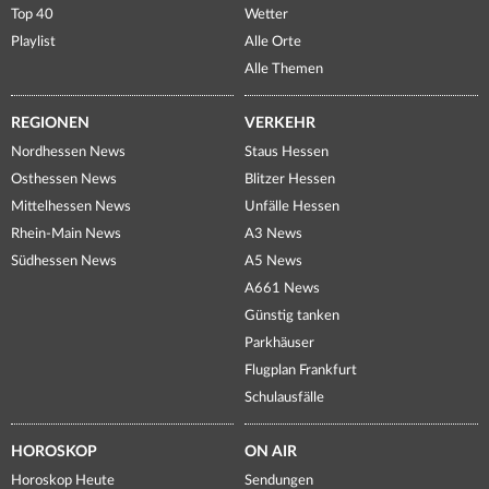
Top 40
Wetter
Playlist
Alle Orte
Alle Themen
REGIONEN
VERKEHR
Nordhessen News
Staus Hessen
Osthessen News
Blitzer Hessen
Mittelhessen News
Unfälle Hessen
Rhein-Main News
A3 News
Südhessen News
A5 News
A661 News
Günstig tanken
Parkhäuser
Flugplan Frankfurt
Schulausfälle
HOROSKOP
ON AIR
Horoskop Heute
Sendungen