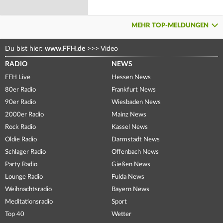
MEHR TOP-MELDUNGEN
Du bist hier:
www.FFH.de
>>>
Video
RADIO
NEWS
FFH Live
Hessen News
80er Radio
Frankfurt News
90er Radio
Wiesbaden News
2000er Radio
Mainz News
Rock Radio
Kassel News
Oldie Radio
Darmstadt News
Schlager Radio
Offenbach News
Party Radio
Gießen News
Lounge Radio
Fulda News
Weihnachtsradio
Bayern News
Meditationsradio
Sport
Top 40
Wetter