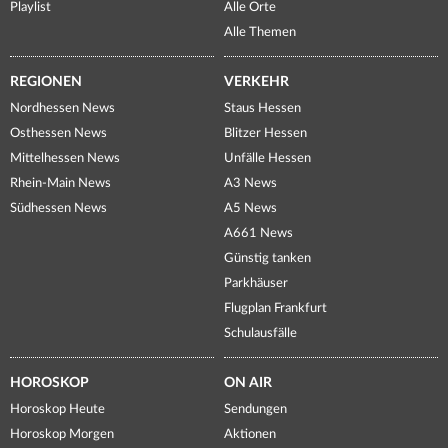
Playlist
Alle Orte
Alle Themen
REGIONEN
VERKEHR
Nordhessen News
Staus Hessen
Osthessen News
Blitzer Hessen
Mittelhessen News
Unfälle Hessen
Rhein-Main News
A3 News
Südhessen News
A5 News
A661 News
Günstig tanken
Parkhäuser
Flugplan Frankfurt
Schulausfälle
HOROSKOP
ON AIR
Horoskop Heute
Sendungen
Horoskop Morgen
Aktionen