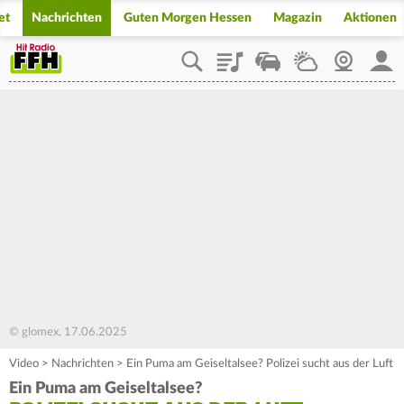
et
Nachrichten
Guten Morgen Hessen
Magazin
Aktionen
Playlist
Staupilot
Wetter
Webcam
Mein
© glomex, 17.06.2025
Video
>
Nachrichten
>
Ein Puma am Geiseltalsee? Polizei sucht aus der Luft
Ein Puma am Geiseltalsee?