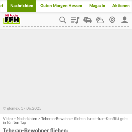
et
Nachrichten
Guten Morgen Hessen
Magazin
Aktionen
Playlist
Staupilot
Wetter
Webcam
Mein
© glomex, 17.06.2025
Video
>
Nachrichten
>
Teheran-Bewohner fliehen: Israel-Iran-Konflikt geht
in fünften Tag
Teheran-Bewohner fliehen: