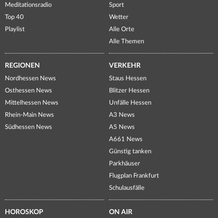
Meditationsradio
Sport
Top 40
Wetter
Playlist
Alle Orte
Alle Themen
REGIONEN
VERKEHR
Nordhessen News
Staus Hessen
Osthessen News
Blitzer Hessen
Mittelhessen News
Unfälle Hessen
Rhein-Main News
A3 News
Südhessen News
A5 News
A661 News
Günstig tanken
Parkhäuser
Flugplan Frankfurt
Schulausfälle
HOROSKOP
ON AIR