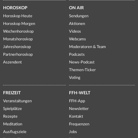
HOROSKOP
ON AIR
Horoskop Heute
Sendungen
Horoskop Morgen
Aktionen
Wochenhoroskop
Videos
Monatshoroskop
Webcams
Jahreshoroskop
Moderatoren & Team
Partnerhoroskop
Podcasts
Aszendent
News-Podcast
Themen-Ticker
Voting
FREIZEIT
FFH-WELT
Veranstaltungen
FFH-App
Spielplätze
Newsletter
Rezepte
Kontakt
Meditation
Frequenzen
Ausflugsziele
Jobs