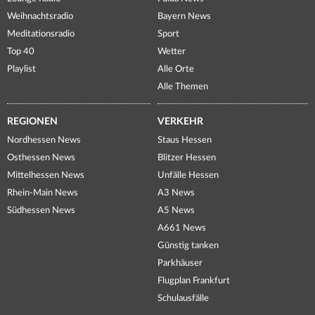
Weihnachtsradio
Bayern News
Meditationsradio
Sport
Top 40
Wetter
Playlist
Alle Orte
Alle Themen
REGIONEN
VERKEHR
Nordhessen News
Staus Hessen
Osthessen News
Blitzer Hessen
Mittelhessen News
Unfälle Hessen
Rhein-Main News
A3 News
Südhessen News
A5 News
A661 News
Günstig tanken
Parkhäuser
Flugplan Frankfurt
Schulausfälle