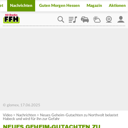
et
Nachrichten
Guten Morgen Hessen
Magazin
Aktionen
Playlist
Staupilot
Wetter
Webcam
Mein
© glomex, 17.06.2025
Video
>
Nachrichten
>
Neues Geheim-Gutachten zu Northvolt belastet
Habeck und wird für ihn zur Gefahr
NEUES GEHEIM-GUTACHTEN ZU