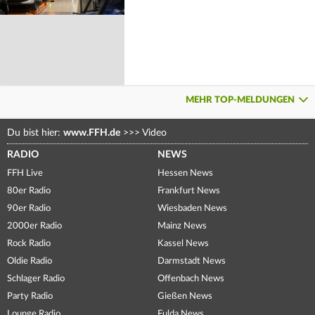
MEHR TOP-MELDUNGEN
Du bist hier:
www.FFH.de
>>>
Video
RADIO
NEWS
FFH Live
Hessen News
80er Radio
Frankfurt News
90er Radio
Wiesbaden News
2000er Radio
Mainz News
Rock Radio
Kassel News
Oldie Radio
Darmstadt News
Schlager Radio
Offenbach News
Party Radio
Gießen News
Lounge Radio
Fulda News