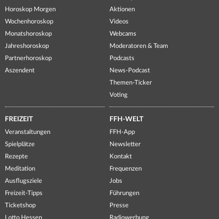
Horoskop Morgen
Aktionen
Wochenhoroskop
Videos
Monatshoroskop
Webcams
Jahreshoroskop
Moderatoren & Team
Partnerhoroskop
Podcasts
Aszendent
News-Podcast
Themen-Ticker
Voting
FREIZEIT
FFH-WELT
Veranstaltungen
FFH-App
Spielplätze
Newsletter
Rezepte
Kontakt
Meditation
Frequenzen
Ausflugsziele
Jobs
Freizeit-Tipps
Führungen
Ticketshop
Presse
Lotto Hessen
Radiowerbung