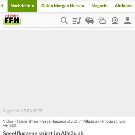
et
Nachrichten
Guten Morgen Hessen
Magazin
Aktionen
Playlist
Staupilot
Wetter
Webcam
Mein
© glomex, 17.06.2025
Video
>
Nachrichten
>
Segelflugzeug stürzt im Allgäu ab - Pilotin schwer
verletzt
Segelflugzeug stürzt im Allgäu ab