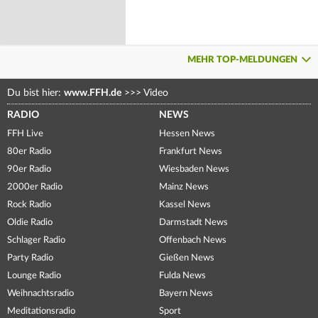
MEHR TOP-MELDUNGEN
Du bist hier:
www.FFH.de
>>>
Video
RADIO
NEWS
FFH Live
Hessen News
80er Radio
Frankfurt News
90er Radio
Wiesbaden News
2000er Radio
Mainz News
Rock Radio
Kassel News
Oldie Radio
Darmstadt News
Schlager Radio
Offenbach News
Party Radio
Gießen News
Lounge Radio
Fulda News
Weihnachtsradio
Bayern News
Meditationsradio
Sport