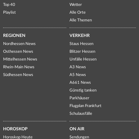
Top 40
Wetter
Playlist
Alle Orte
Alle Themen
REGIONEN
VERKEHR
Nordhessen News
Staus Hessen
Osthessen News
Blitzer Hessen
Mittelhessen News
Unfälle Hessen
Rhein-Main News
A3 News
Südhessen News
A5 News
A661 News
Günstig tanken
Parkhäuser
Flugplan Frankfurt
Schulausfälle
HOROSKOP
ON AIR
Horoskop Heute
Sendungen