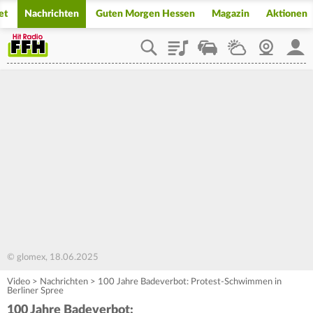
et
Nachrichten
Guten Morgen Hessen
Magazin
Aktionen
Playlist
Staupilot
Wetter
Webcam
Mein
© glomex, 18.06.2025
Video
>
Nachrichten
>
100 Jahre Badeverbot: Protest-Schwimmen in
Berliner Spree
100 Jahre Badeverbot: