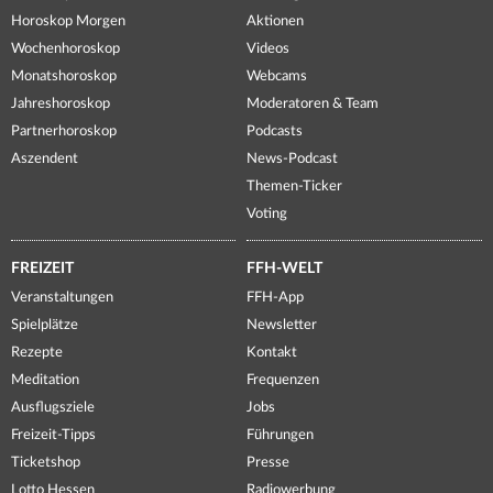
Horoskop Morgen
Aktionen
Wochenhoroskop
Videos
Monatshoroskop
Webcams
Jahreshoroskop
Moderatoren & Team
Partnerhoroskop
Podcasts
Aszendent
News-Podcast
Themen-Ticker
Voting
FREIZEIT
FFH-WELT
Veranstaltungen
FFH-App
Spielplätze
Newsletter
Rezepte
Kontakt
Meditation
Frequenzen
Ausflugsziele
Jobs
Freizeit-Tipps
Führungen
Ticketshop
Presse
Lotto Hessen
Radiowerbung