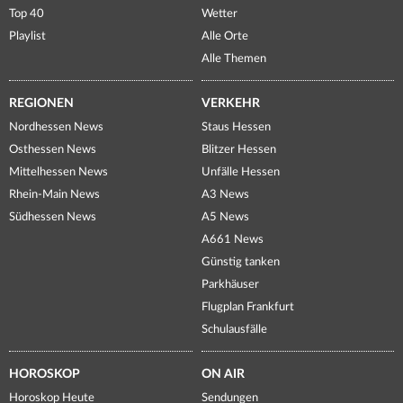
Top 40
Wetter
Playlist
Alle Orte
Alle Themen
REGIONEN
VERKEHR
Nordhessen News
Staus Hessen
Osthessen News
Blitzer Hessen
Mittelhessen News
Unfälle Hessen
Rhein-Main News
A3 News
Südhessen News
A5 News
A661 News
Günstig tanken
Parkhäuser
Flugplan Frankfurt
Schulausfälle
HOROSKOP
ON AIR
Horoskop Heute
Sendungen