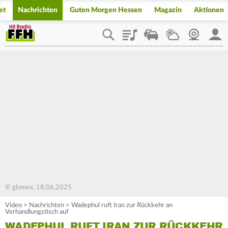
et
Nachrichten
Guten Morgen Hessen
Magazin
Aktionen
Playlist
Staupilot
Wetter
Webcam
Mein
© glomex, 18.06.2025
Video
>
Nachrichten
>
Wadephul ruft Iran zur Rückkehr an
Verhandlungstisch auf
WADEPHUL RUFT IRAN ZUR RÜCKKEHR