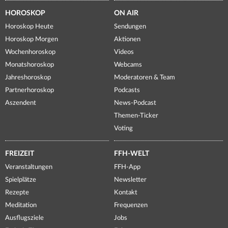
HOROSKOP
ON AIR
Horoskop Heute
Sendungen
Horoskop Morgen
Aktionen
Wochenhoroskop
Videos
Monatshoroskop
Webcams
Jahreshoroskop
Moderatoren & Team
Partnerhoroskop
Podcasts
Aszendent
News-Podcast
Themen-Ticker
Voting
FREIZEIT
FFH-WELT
Veranstaltungen
FFH-App
Spielplätze
Newsletter
Rezepte
Kontakt
Meditation
Frequenzen
Ausflugsziele
Jobs