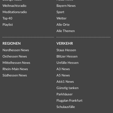
Weihnachtsradio
Bayern News
Meditationsradio
Sport
Top 40
Wetter
Playlist
Alle Orte
Alle Themen
REGIONEN
VERKEHR
Nordhessen News
Staus Hessen
Osthessen News
Blitzer Hessen
Mittelhessen News
Unfälle Hessen
Rhein-Main News
A3 News
Südhessen News
A5 News
A661 News
Günstig tanken
Parkhäuser
Flugplan Frankfurt
Schulausfälle