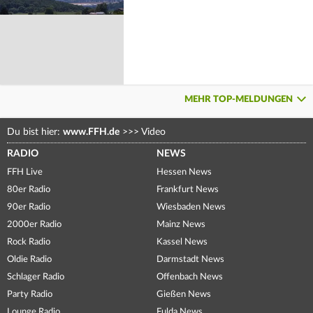
MEHR TOP-MELDUNGEN
Du bist hier:
www.FFH.de
>>>
Video
RADIO
NEWS
FFH Live
Hessen News
80er Radio
Frankfurt News
90er Radio
Wiesbaden News
2000er Radio
Mainz News
Rock Radio
Kassel News
Oldie Radio
Darmstadt News
Schlager Radio
Offenbach News
Party Radio
Gießen News
Lounge Radio
Fulda News