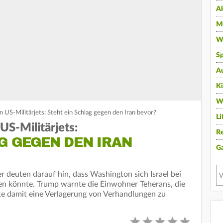
A
Mu
Wi
Sp
A
K
W
 US-Militärjets: Steht ein Schlag gegen den Iran bevor?
Li
US-Militärjets:
Re
G GEGEN DEN IRAN
G
deuten darauf hin, dass Washington sich Israel bei
ßen könnte. Trump warnte die Einwohner Teherans, die
rte damit eine Verlagerung von Verhandlungen zu