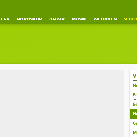
KEHR
HOROSKOP
ON AIR
MUSIK
AKTIONEN
VIDE
V
N
Be
B
N
G
M