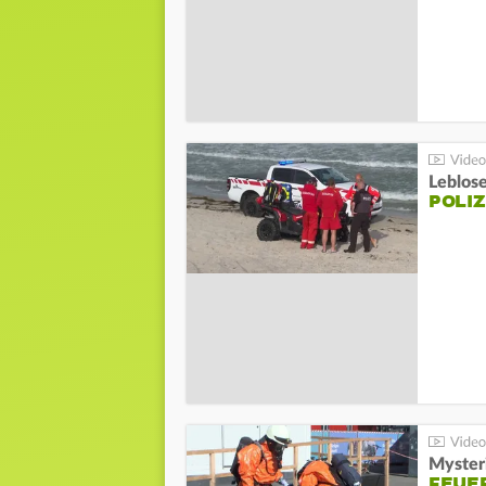
Leblos
POLIZ
Mysteri
FEUE