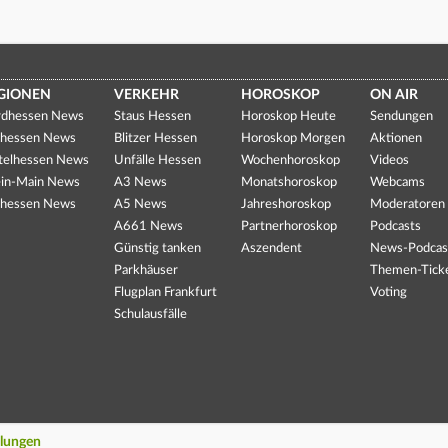
GIONEN
VERKEHR
HOROSKOP
ON AIR
dhessen News
Staus Hessen
Horoskop Heute
Sendungen
hessen News
Blitzer Hessen
Horoskop Morgen
Aktionen
telhessen News
Unfälle Hessen
Wochenhoroskop
Videos
in-Main News
A3 News
Monatshoroskop
Webcams
hessen News
A5 News
Jahreshoroskop
Moderatoren
A661 News
Partnerhoroskop
Podcasts
Günstig tanken
Aszendent
News-Podcas
Parkhäuser
Themen-Tick
Flugplan Frankfurt
Voting
Schulausfälle
llungen