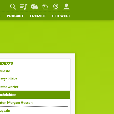
Playlist
Staupilot
Wetter
Webcam
Mein FFH
O
PODCAST
FREIZEIT
FFH-WELT
IDEOS
eueste
stgeklickt
estbewertet
achrichten
uten Morgen Hessen
agazin