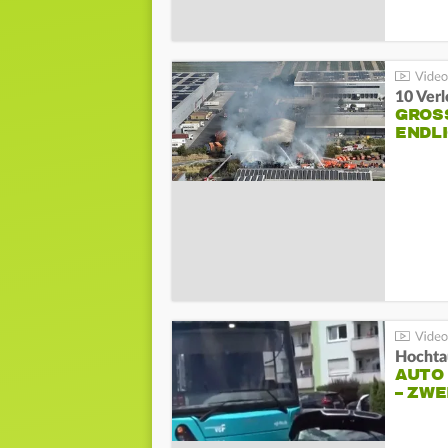
10 Ver
GROSS
NDLI
Hochta
AUTO
– ZW