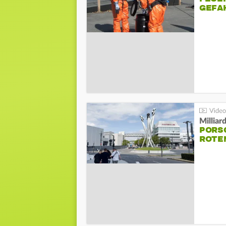
GEFA
Millia
PORSC
ROTE