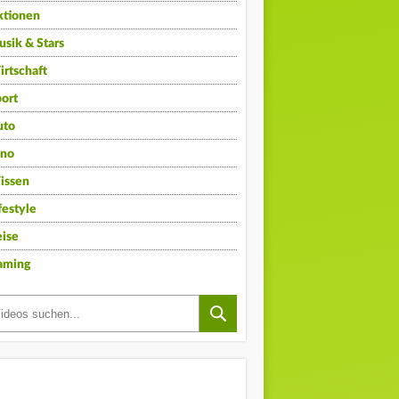
ktionen
sik & Stars
rtschaft
ort
uto
ino
issen
festyle
ise
aming