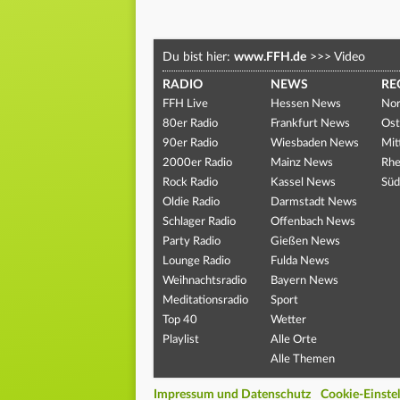
Du bist hier:
www.FFH.de
>>>
Video
RADIO
NEWS
RE
FFH Live
Hessen News
Nor
80er Radio
Frankfurt News
Ost
90er Radio
Wiesbaden News
Mit
2000er Radio
Mainz News
Rhe
Rock Radio
Kassel News
Süd
Oldie Radio
Darmstadt News
Schlager Radio
Offenbach News
Party Radio
Gießen News
Lounge Radio
Fulda News
Weihnachtsradio
Bayern News
Meditationsradio
Sport
Top 40
Wetter
Playlist
Alle Orte
Alle Themen
Impressum und Datenschutz
Cookie-Einste