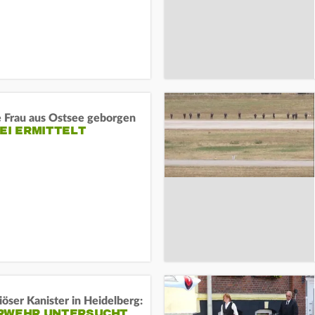
e Frau aus Ostsee geborgen
EI ERMITTELT
öser Kanister in Heidelberg:
RWEHR UNTERSUCHT