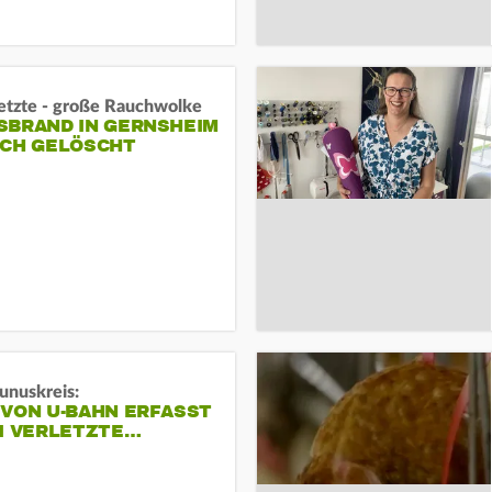
letzte - große Rauchwolke
BRAND IN GERNSHEIM E
CH GELÖSCHT
unuskreis:
 VON U-BAHN ERFASST
EI VERLETZTE…