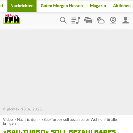
et
Nachrichten
Guten Morgen Hessen
Magazin
Aktionen
Playlist
Staupilot
Wetter
Webcam
Mein
© glomex, 18.06.2025
Video
>
Nachrichten
>
«Bau-Turbo» soll bezahlbares Wohnen für alle
bringen
«BAU-TURBO» SOLL BEZAHLBARES