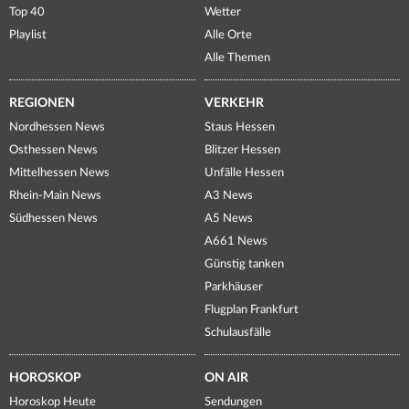
Top 40
Wetter
Playlist
Alle Orte
Alle Themen
REGIONEN
VERKEHR
Nordhessen News
Staus Hessen
Osthessen News
Blitzer Hessen
Mittelhessen News
Unfälle Hessen
Rhein-Main News
A3 News
Südhessen News
A5 News
A661 News
Günstig tanken
Parkhäuser
Flugplan Frankfurt
Schulausfälle
HOROSKOP
ON AIR
Horoskop Heute
Sendungen