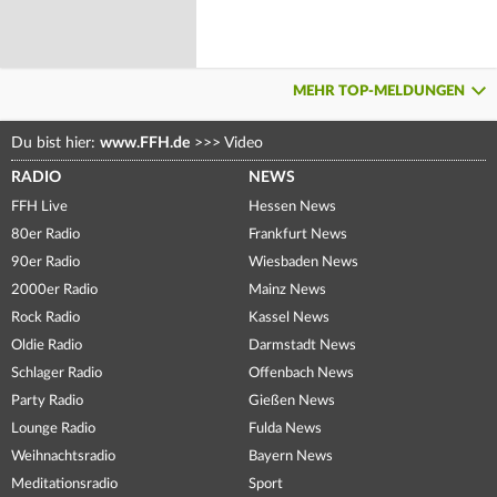
MEHR TOP-MELDUNGEN
Du bist hier:
www.FFH.de
>>>
Video
RADIO
NEWS
FFH Live
Hessen News
80er Radio
Frankfurt News
90er Radio
Wiesbaden News
2000er Radio
Mainz News
Rock Radio
Kassel News
Oldie Radio
Darmstadt News
Schlager Radio
Offenbach News
Party Radio
Gießen News
Lounge Radio
Fulda News
Weihnachtsradio
Bayern News
Meditationsradio
Sport