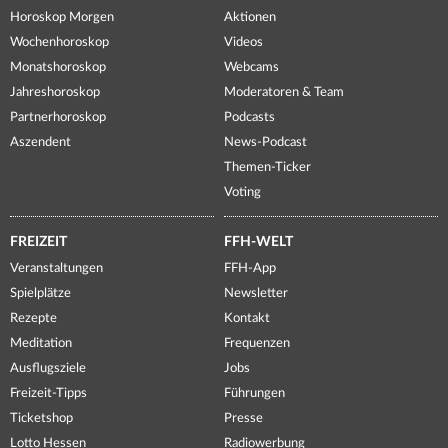
Horoskop Morgen
Aktionen
Wochenhoroskop
Videos
Monatshoroskop
Webcams
Jahreshoroskop
Moderatoren & Team
Partnerhoroskop
Podcasts
Aszendent
News-Podcast
Themen-Ticker
Voting
FREIZEIT
FFH-WELT
Veranstaltungen
FFH-App
Spielplätze
Newsletter
Rezepte
Kontakt
Meditation
Frequenzen
Ausflugsziele
Jobs
Freizeit-Tipps
Führungen
Ticketshop
Presse
Lotto Hessen
Radiowerbung