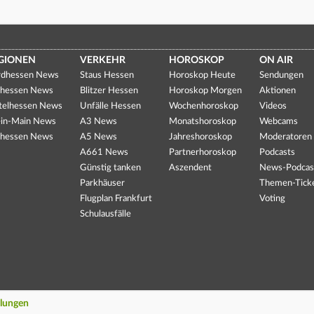
GIONEN
VERKEHR
HOROSKOP
ON AIR
dhessen News
Staus Hessen
Horoskop Heute
Sendungen
hessen News
Blitzer Hessen
Horoskop Morgen
Aktionen
telhessen News
Unfälle Hessen
Wochenhoroskop
Videos
in-Main News
A3 News
Monatshoroskop
Webcams
hessen News
A5 News
Jahreshoroskop
Moderatoren
A661 News
Partnerhoroskop
Podcasts
Günstig tanken
Aszendent
News-Podcas
Parkhäuser
Themen-Tick
Flugplan Frankfurt
Voting
Schulausfälle
llungen