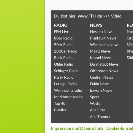
Du bist hier:
www.FFH.de
>>>
Video
RADIO
NEWS
RE
FFH Live
Hessen News
Nor
80er Radio
Frankfurt News
Ost
90er Radio
Wiesbaden News
Mit
2000er Radio
Mainz News
Rhe
Rock Radio
Kassel News
Süd
Oldie Radio
Darmstadt News
Schlager Radio
Offenbach News
Party Radio
Gießen News
Lounge Radio
Fulda News
Weihnachtsradio
Bayern News
Meditationsradio
Sport
Top 40
Wetter
Playlist
Alle Orte
Alle Themen
Impressum und Datenschutz
Cookie-Einste