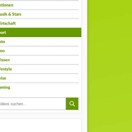
ktionen
sik & Stars
rtschaft
ort
uto
ino
issen
festyle
ise
aming