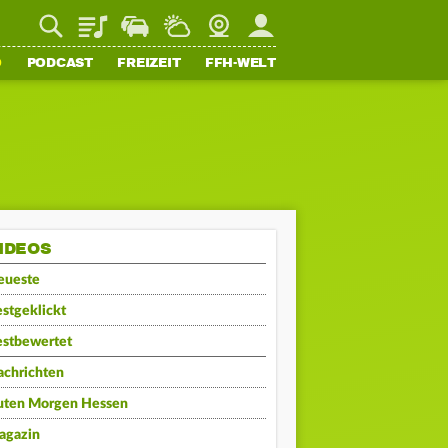
Playlist
Staupilot
Wetter
Webcam
Mein FFH
O
PODCAST
FREIZEIT
FFH-WELT
IDEOS
eueste
stgeklickt
estbewertet
achrichten
uten Morgen Hessen
agazin