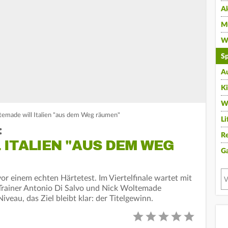
A
Mu
Wi
Sp
A
K
W
emade will Italien "aus dem Weg räumen"
Li
:
Re
ITALIEN "AUS DEM WEG
G
or einem echten Härtetest. Im Viertelfinale wartet mit
. Trainer Antonio Di Salvo und Nick Woltemade
veau, das Ziel bleibt klar: der Titelgewinn.