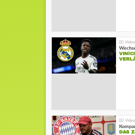
Wechse
VINÍC
VERL
Kompa
DAS Z