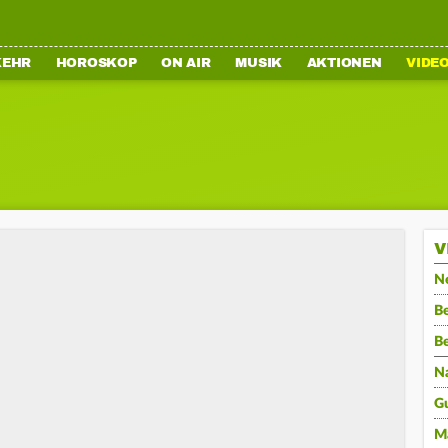
KEHR
HOROSKOP
ON AIR
MUSIK
AKTIONEN
VIDE
V
N
Be
B
N
G
M