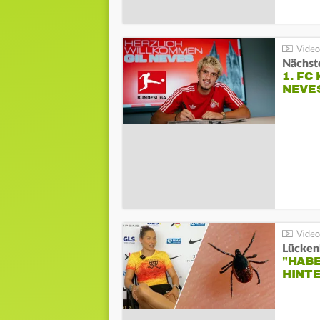
Nächste
1. FC
NEVE
Lücken
"HABE
HINT