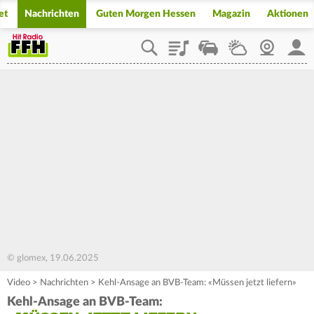
et
Nachrichten
Guten Morgen Hessen
Magazin
Aktionen
Playlist
Staupilot
Wetter
Webcam
Mein
© glomex, 19.06.2025
Video
>
Nachrichten
>
Kehl-Ansage an BVB-Team: «Müssen jetzt liefern»
Kehl-Ansage an BVB-Team: