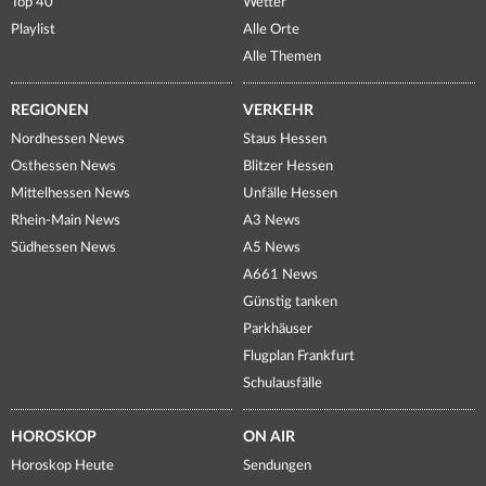
Top 40
Wetter
Playlist
Alle Orte
Alle Themen
REGIONEN
VERKEHR
Nordhessen News
Staus Hessen
Osthessen News
Blitzer Hessen
Mittelhessen News
Unfälle Hessen
Rhein-Main News
A3 News
Südhessen News
A5 News
A661 News
Günstig tanken
Parkhäuser
Flugplan Frankfurt
Schulausfälle
HOROSKOP
ON AIR
Horoskop Heute
Sendungen