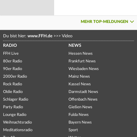
MEHR TOP-MELDUNGEN
Du bist hier:
www.FFH.de
>>>
Video
RADIO
NEWS
FFH Live
Hessen News
80er Radio
Frankfurt News
90er Radio
Wiesbaden News
2000er Radio
Mainz News
Rock Radio
Kassel News
Oldie Radio
Darmstadt News
Schlager Radio
Offenbach News
Party Radio
Gießen News
Lounge Radio
Fulda News
Weihnachtsradio
Bayern News
Meditationsradio
Sport