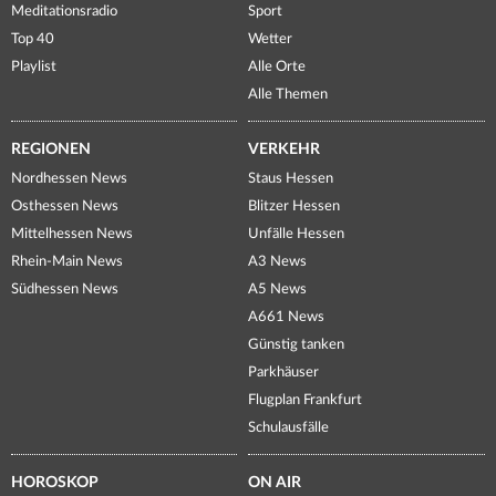
Meditationsradio
Sport
Top 40
Wetter
Playlist
Alle Orte
Alle Themen
REGIONEN
VERKEHR
Nordhessen News
Staus Hessen
Osthessen News
Blitzer Hessen
Mittelhessen News
Unfälle Hessen
Rhein-Main News
A3 News
Südhessen News
A5 News
A661 News
Günstig tanken
Parkhäuser
Flugplan Frankfurt
Schulausfälle
HOROSKOP
ON AIR