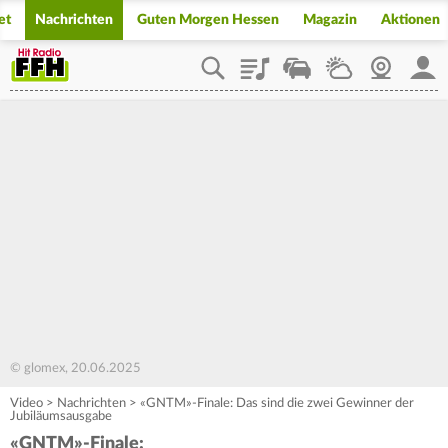
et
Nachrichten
Guten Morgen Hessen
Magazin
Aktionen
Playlist
Staupilot
Wetter
Webcam
Mein
© glomex, 20.06.2025
Video
>
Nachrichten
>
«GNTM»-Finale: Das sind die zwei Gewinner der
Jubiläumsausgabe
«GNTM»-Finale: