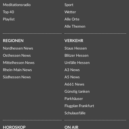
Meditationsradio
Sport
Top 40
Wetter
Playlist
Alle Orte
Alle Themen
REGIONEN
VERKEHR
Nordhessen News
Staus Hessen
Osthessen News
Blitzer Hessen
Mittelhessen News
Unfälle Hessen
Rhein-Main News
A3 News
Südhessen News
A5 News
A661 News
Günstig tanken
Parkhäuser
Flugplan Frankfurt
Schulausfälle
HOROSKOP
ON AIR