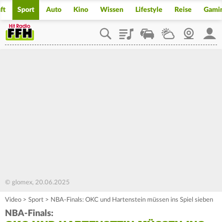
ft
Sport
Auto
Kino
Wissen
Lifestyle
Reise
Gami
Playlist
Staupilot
Wetter
Webcam
Mein
© glomex, 20.06.2025
Video
>
Sport
>
NBA-Finals: OKC und Hartenstein müssen ins Spiel sieben
NBA-Finals: