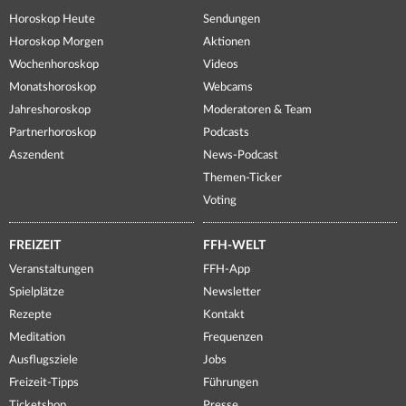
Horoskop Heute
Sendungen
Horoskop Morgen
Aktionen
Wochenhoroskop
Videos
Monatshoroskop
Webcams
Jahreshoroskop
Moderatoren & Team
Partnerhoroskop
Podcasts
Aszendent
News-Podcast
Themen-Ticker
Voting
FREIZEIT
FFH-WELT
Veranstaltungen
FFH-App
Spielplätze
Newsletter
Rezepte
Kontakt
Meditation
Frequenzen
Ausflugsziele
Jobs
Freizeit-Tipps
Führungen
Ticketshop
Presse