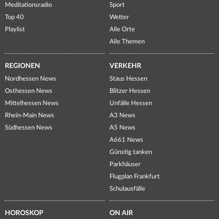
Meditationsradio
Sport
Top 40
Wetter
Playlist
Alle Orte
Alle Themen
REGIONEN
VERKEHR
Nordhessen News
Staus Hessen
Osthessen News
Blitzer Hessen
Mittelhessen News
Unfälle Hessen
Rhein-Main News
A3 News
Südhessen News
A5 News
A661 News
Günstig tanken
Parkhäuser
Flugplan Frankfurt
Schulausfälle
HOROSKOP
ON AIR