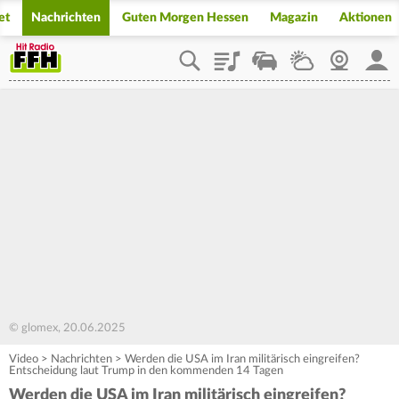
et
Nachrichten
Guten Morgen Hessen
Magazin
Aktionen
Playlist
Staupilot
Wetter
Webcam
Mein
© glomex, 20.06.2025
Video
>
Nachrichten
>
Werden die USA im Iran militärisch eingreifen?
Entscheidung laut Trump in den kommenden 14 Tagen
Werden die USA im Iran militärisch eingreifen?