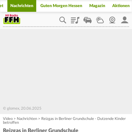
et
Nachrichten
Guten Morgen Hessen
Magazin
Aktionen
Playlist
Staupilot
Wetter
Webcam
Mein
© glomex, 20.06.2025
Video
>
Nachrichten
>
Reizgas in Berliner Grundschule - Dutzende Kinder
betroffen
Reizgas in Berliner Grundschule