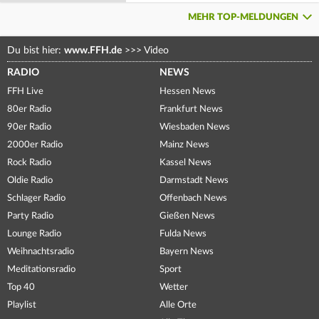
MEHR TOP-MELDUNGEN
Du bist hier:
www.FFH.de
>>>
Video
RADIO
NEWS
FFH Live
Hessen News
80er Radio
Frankfurt News
90er Radio
Wiesbaden News
2000er Radio
Mainz News
Rock Radio
Kassel News
Oldie Radio
Darmstadt News
Schlager Radio
Offenbach News
Party Radio
Gießen News
Lounge Radio
Fulda News
Weihnachtsradio
Bayern News
Meditationsradio
Sport
Top 40
Wetter
Playlist
Alle Orte