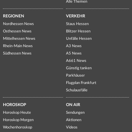
Alle Themen
REGIONEN
VERKEHR
Nordhessen News
Staus Hessen
Osthessen News
Blitzer Hessen
Mittelhessen News
Unfälle Hessen
Rhein-Main News
A3 News
Südhessen News
A5 News
A661 News
Günstig tanken
Parkhäuser
Flugplan Frankfurt
Schulausfälle
HOROSKOP
ON AIR
Horoskop Heute
Sendungen
Horoskop Morgen
Aktionen
Wochenhoroskop
Videos