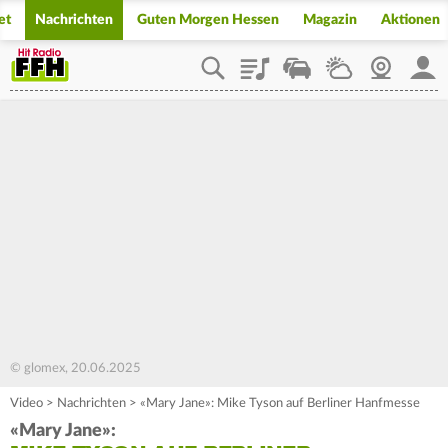
et
Nachrichten
Guten Morgen Hessen
Magazin
Aktionen
Playlist
Staupilot
Wetter
Webcam
Mein
© glomex, 20.06.2025
Video
>
Nachrichten
>
«Mary Jane»: Mike Tyson auf Berliner Hanfmesse
«Mary Jane»: