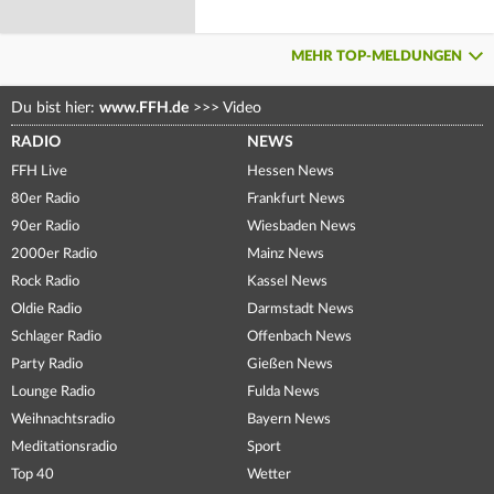
MEHR TOP-MELDUNGEN
Du bist hier:
www.FFH.de
>>>
Video
RADIO
NEWS
FFH Live
Hessen News
80er Radio
Frankfurt News
90er Radio
Wiesbaden News
2000er Radio
Mainz News
Rock Radio
Kassel News
Oldie Radio
Darmstadt News
Schlager Radio
Offenbach News
Party Radio
Gießen News
Lounge Radio
Fulda News
Weihnachtsradio
Bayern News
Meditationsradio
Sport
Top 40
Wetter