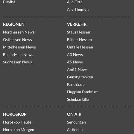
Playlist
Alle Orte
Alle Themen
REGIONEN
VERKEHR
Nordhessen News
Staus Hessen
Osthessen News
Blitzer Hessen
Mittelhessen News
Unfälle Hessen
Rhein-Main News
A3 News
Südhessen News
A5 News
A661 News
Günstig tanken
Parkhäuser
Flugplan Frankfurt
Schulausfälle
HOROSKOP
ON AIR
Horoskop Heute
Sendungen
Horoskop Morgen
Aktionen