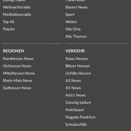
Lounge Radio
Fulda News
Weihnachtsradio
Bayern News
Meditationsradio
Sport
Top 40
Wetter
Playlist
Alle Orte
Alle Themen
REGIONEN
VERKEHR
Nordhessen News
Staus Hessen
Osthessen News
Blitzer Hessen
Mittelhessen News
Unfälle Hessen
Rhein-Main News
A3 News
Südhessen News
A5 News
A661 News
Günstig tanken
Parkhäuser
Flugplan Frankfurt
Schulausfälle