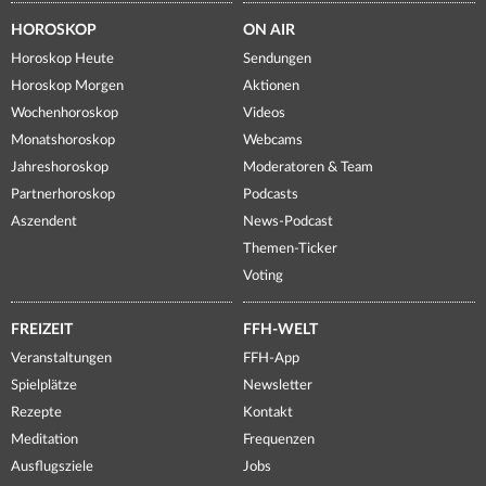
HOROSKOP
ON AIR
Horoskop Heute
Sendungen
Horoskop Morgen
Aktionen
Wochenhoroskop
Videos
Monatshoroskop
Webcams
Jahreshoroskop
Moderatoren & Team
Partnerhoroskop
Podcasts
Aszendent
News-Podcast
Themen-Ticker
Voting
FREIZEIT
FFH-WELT
Veranstaltungen
FFH-App
Spielplätze
Newsletter
Rezepte
Kontakt
Meditation
Frequenzen
Ausflugsziele
Jobs