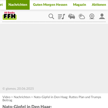
et
Nachrichten
Guten Morgen Hessen
Magazin
Aktionen
Playlist
Staupilot
Wetter
Webcam
Mein
© glomex, 20.06.2025
Video
>
Nachrichten
>
Nato-Gipfel in Den Haag: Ruttes Plan und Trumps
Beitrag
Nato-Gipfel in Den Haag: