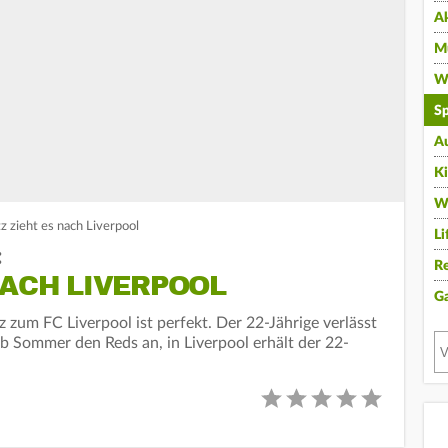
A
Mu
Wi
Sp
A
K
W
 zieht es nach Liverpool
Li
:
Re
NACH LIVERPOOL
G
 zum FC Liverpool ist perfekt. Der 22-Jährige verlässt
ab Sommer den Reds an, in Liverpool erhält der 22-