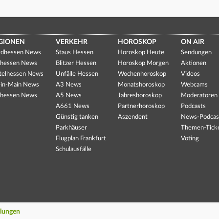
GIONEN
VERKEHR
HOROSKOP
ON AIR
dhessen News
Staus Hessen
Horoskop Heute
Sendungen
hessen News
Blitzer Hessen
Horoskop Morgen
Aktionen
telhessen News
Unfälle Hessen
Wochenhoroskop
Videos
in-Main News
A3 News
Monatshoroskop
Webcams
hessen News
A5 News
Jahreshoroskop
Moderatoren
A661 News
Partnerhoroskop
Podcasts
Günstig tanken
Aszendent
News-Podcas
Parkhäuser
Themen-Tick
Flugplan Frankfurt
Voting
Schulausfälle
llungen