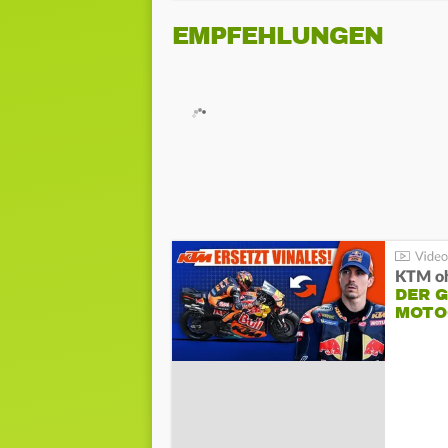
EMPFEHLUNGEN
KTM oh
DER 
MOTO