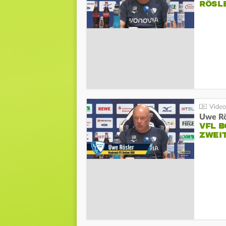
RÖSL
VFL 
ZWEI