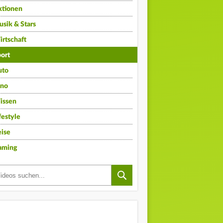
ktionen
sik & Stars
rtschaft
ort
uto
ino
issen
festyle
ise
aming