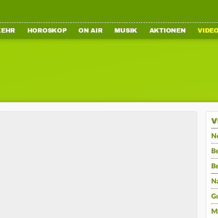
KEHR
HOROSKOP
ON AIR
MUSIK
AKTIONEN
VIDE
V
N
Be
B
N
G
M