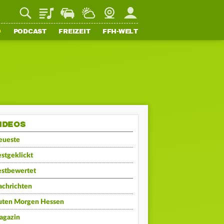
Playlist
Staupilot
Wetter
Webcam
Mein FFH
O
PODCAST
FREIZEIT
FFH-WELT
IDEOS
eueste
stgeklickt
estbewertet
achrichten
uten Morgen Hessen
agazin