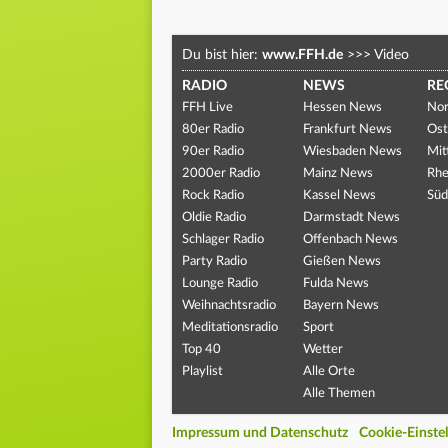
Du bist hier:
www.FFH.de
>>>
Video
RADIO
NEWS
RE
FFH Live
Hessen News
Nor
80er Radio
Frankfurt News
Ost
90er Radio
Wiesbaden News
Mit
2000er Radio
Mainz News
Rhe
Rock Radio
Kassel News
Süd
Oldie Radio
Darmstadt News
Schlager Radio
Offenbach News
Party Radio
Gießen News
Lounge Radio
Fulda News
Weihnachtsradio
Bayern News
Meditationsradio
Sport
Top 40
Wetter
Playlist
Alle Orte
Alle Themen
Impressum und Datenschutz
Cookie-Einste