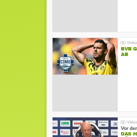
BVB 
AB
DAS 