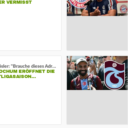
ER VERMISST
Uwe Rösler: "Brauche dieses Adrenalin"
BOCHUM ERÖFFNET DIE
TLIGASAISON…