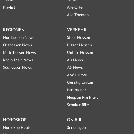
Top 40
Wetter
Playlist
Alle Orte
Alle Themen
REGIONEN
VERKEHR
Nordhessen News
Staus Hessen
Osthessen News
Blitzer Hessen
Mittelhessen News
Unfälle Hessen
Rhein-Main News
A3 News
Südhessen News
A5 News
A661 News
Günstig tanken
Parkhäuser
Flugplan Frankfurt
Schulausfälle
HOROSKOP
ON AIR
Horoskop Heute
Sendungen