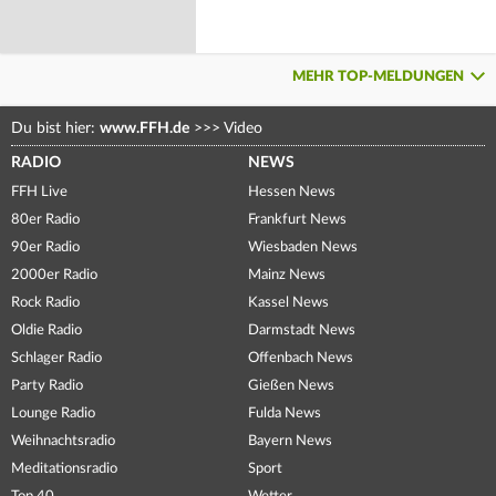
MEHR TOP-MELDUNGEN
Du bist hier:
www.FFH.de
>>>
Video
RADIO
NEWS
FFH Live
Hessen News
80er Radio
Frankfurt News
90er Radio
Wiesbaden News
2000er Radio
Mainz News
Rock Radio
Kassel News
Oldie Radio
Darmstadt News
Schlager Radio
Offenbach News
Party Radio
Gießen News
Lounge Radio
Fulda News
Weihnachtsradio
Bayern News
Meditationsradio
Sport