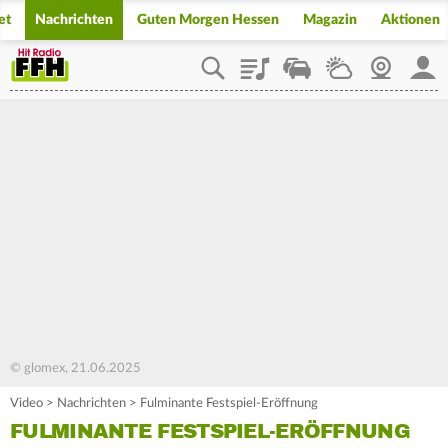
et
Nachrichten
Guten Morgen Hessen
Magazin
Aktionen
Playlist
Staupilot
Wetter
Webcam
Mein
© glomex, 21.06.2025
Video
>
Nachrichten
>
Fulminante Festspiel-Eröffnung
FULMINANTE FESTSPIEL-ERÖFFNUNG