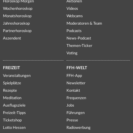
Horoskop Morgen
Aktionen
Wochenhoroskop
Videos
Monatshoroskop
Webcams
Jahreshoroskop
Moderatoren & Team
Partnerhoroskop
Podcasts
Aszendent
News-Podcast
Themen-Ticker
Voting
FREIZEIT
FFH-WELT
Veranstaltungen
FFH-App
Spielplätze
Newsletter
Rezepte
Kontakt
Meditation
Frequenzen
Ausflugsziele
Jobs
Freizeit-Tipps
Führungen
Ticketshop
Presse
Lotto Hessen
Radiowerbung