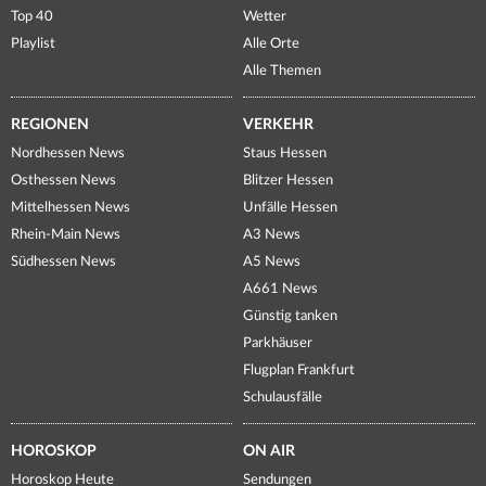
Top 40
Wetter
Playlist
Alle Orte
Alle Themen
REGIONEN
VERKEHR
Nordhessen News
Staus Hessen
Osthessen News
Blitzer Hessen
Mittelhessen News
Unfälle Hessen
Rhein-Main News
A3 News
Südhessen News
A5 News
A661 News
Günstig tanken
Parkhäuser
Flugplan Frankfurt
Schulausfälle
HOROSKOP
ON AIR
Horoskop Heute
Sendungen