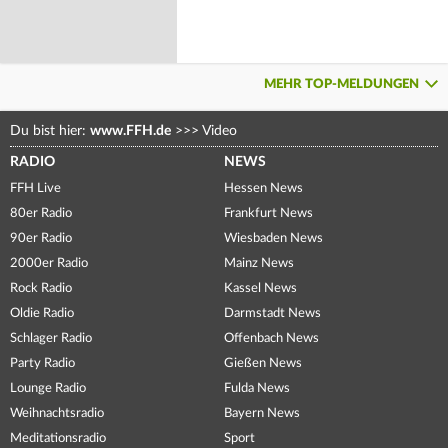
MEHR TOP-MELDUNGEN
Du bist hier:
www.FFH.de
>>>
Video
RADIO
NEWS
FFH Live
Hessen News
80er Radio
Frankfurt News
90er Radio
Wiesbaden News
2000er Radio
Mainz News
Rock Radio
Kassel News
Oldie Radio
Darmstadt News
Schlager Radio
Offenbach News
Party Radio
Gießen News
Lounge Radio
Fulda News
Weihnachtsradio
Bayern News
Meditationsradio
Sport