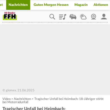
et
Nachrichten
Guten Morgen Hessen
Magazin
Aktionen
Playlist
Staupilot
Wetter
Webcam
Mein
© glomex, 21.06.2025
Video
>
Nachrichten
>
Tragischer Unfall bei Heimbach: 18-Jähriger stirbt
bei Motorradunfall
Tragischer Unfall bei Heimbach: