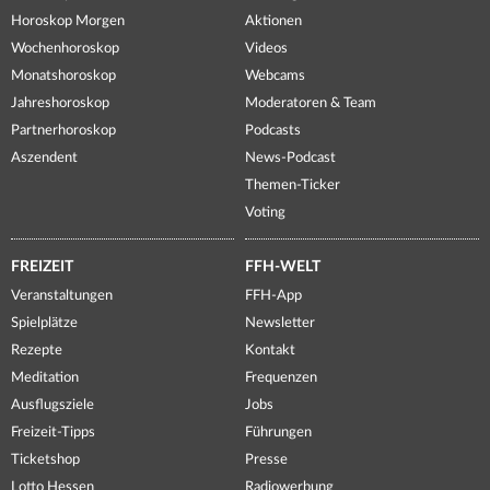
Horoskop Morgen
Aktionen
Wochenhoroskop
Videos
Monatshoroskop
Webcams
Jahreshoroskop
Moderatoren & Team
Partnerhoroskop
Podcasts
Aszendent
News-Podcast
Themen-Ticker
Voting
FREIZEIT
FFH-WELT
Veranstaltungen
FFH-App
Spielplätze
Newsletter
Rezepte
Kontakt
Meditation
Frequenzen
Ausflugsziele
Jobs
Freizeit-Tipps
Führungen
Ticketshop
Presse
Lotto Hessen
Radiowerbung