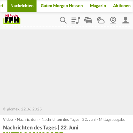
et
Nachrichten
Guten Morgen Hessen
Magazin
Aktionen
Playlist
Staupilot
Wetter
Webcam
Mein
© glomex, 22.06.2025
Video
>
Nachrichten
>
Nachrichten des Tages | 22. Juni - Mittagsausgabe
Nachrichten des Tages | 22. Juni