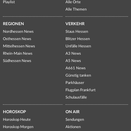
Playlist
Alle Orte
Alle Themen
REGIONEN
VERKEHR
Nordhessen News
Staus Hessen
Osthessen News
Blitzer Hessen
Mittelhessen News
Unfälle Hessen
Rhein-Main News
A3 News
Südhessen News
A5 News
A661 News
Günstig tanken
Parkhäuser
Flugplan Frankfurt
Schulausfälle
HOROSKOP
ON AIR
Horoskop Heute
Sendungen
Horoskop Morgen
Aktionen