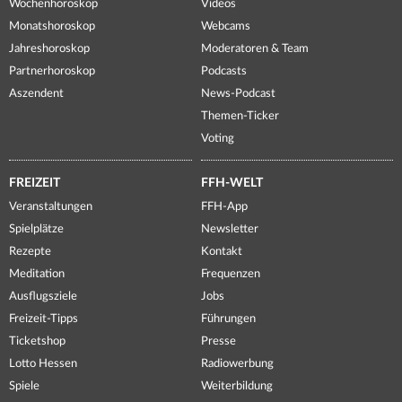
Wochenhoroskop
Videos
Monatshoroskop
Webcams
Jahreshoroskop
Moderatoren & Team
Partnerhoroskop
Podcasts
Aszendent
News-Podcast
Themen-Ticker
Voting
FREIZEIT
FFH-WELT
Veranstaltungen
FFH-App
Spielplätze
Newsletter
Rezepte
Kontakt
Meditation
Frequenzen
Ausflugsziele
Jobs
Freizeit-Tipps
Führungen
Ticketshop
Presse
Lotto Hessen
Radiowerbung
Spiele
Weiterbildung