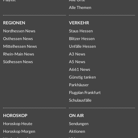
Playlist
Alle Orte
Alle Themen
REGIONEN
VERKEHR
Nordhessen News
Staus Hessen
Osthessen News
Blitzer Hessen
Mittelhessen News
Unfälle Hessen
Rhein-Main News
A3 News
Südhessen News
A5 News
A661 News
Günstig tanken
Parkhäuser
Flugplan Frankfurt
Schulausfälle
HOROSKOP
ON AIR
Horoskop Heute
Sendungen
Horoskop Morgen
Aktionen