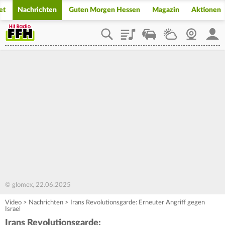
et
Nachrichten
Guten Morgen Hessen
Magazin
Aktionen
Playlist
Staupilot
Wetter
Webcam
Mein
© glomex, 22.06.2025
Video
>
Nachrichten
>
Irans Revolutionsgarde: Erneuter Angriff gegen
Israel
Irans Revolutionsgarde: