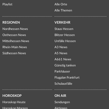
Playlist
Alle Orte
Alle Themen
REGIONEN
VERKEHR
Nordhessen News
Staus Hessen
Osthessen News
Blitzer Hessen
Mittelhessen News
Unfälle Hessen
Rhein-Main News
A3 News
Südhessen News
A5 News
A661 News
Günstig tanken
Parkhäuser
Flugplan Frankfurt
Schulausfälle
HOROSKOP
ON AIR
Horoskop Heute
Sendungen
Horoskop Morgen
Aktionen