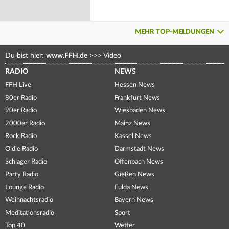
MEHR TOP-MELDUNGEN
Du bist hier:
www.FFH.de
>>>
Video
RADIO
NEWS
FFH Live
Hessen News
80er Radio
Frankfurt News
90er Radio
Wiesbaden News
2000er Radio
Mainz News
Rock Radio
Kassel News
Oldie Radio
Darmstadt News
Schlager Radio
Offenbach News
Party Radio
Gießen News
Lounge Radio
Fulda News
Weihnachtsradio
Bayern News
Meditationsradio
Sport
Top 40
Wetter