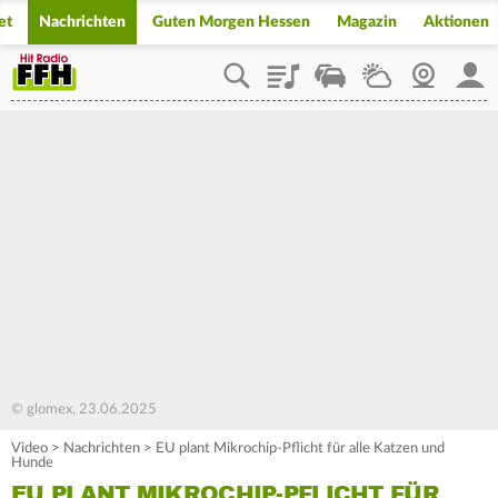
et
Nachrichten
Guten Morgen Hessen
Magazin
Aktionen
Playlist
Staupilot
Wetter
Webcam
Mein
© glomex, 23.06.2025
Video
>
Nachrichten
>
EU plant Mikrochip-Pflicht für alle Katzen und
Hunde
EU PLANT MIKROCHIP-PFLICHT FÜR