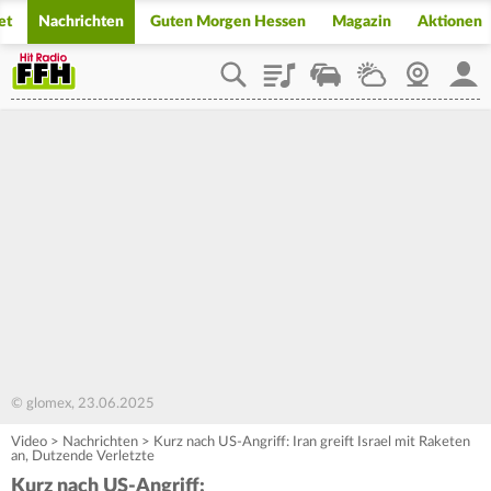
et
Nachrichten
Guten Morgen Hessen
Magazin
Aktionen
Playlist
Staupilot
Wetter
Webcam
Mein
© glomex, 23.06.2025
Video
>
Nachrichten
>
Kurz nach US-Angriff: Iran greift Israel mit Raketen
an, Dutzende Verletzte
Kurz nach US-Angriff: