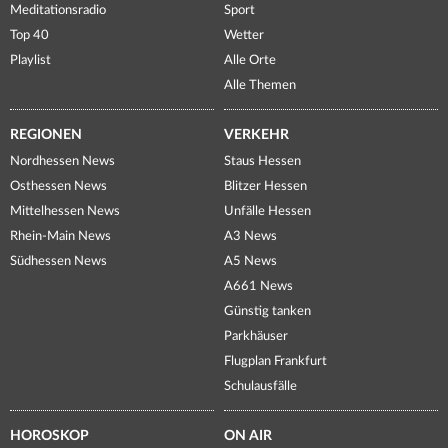
Meditationsradio
Sport
Top 40
Wetter
Playlist
Alle Orte
Alle Themen
REGIONEN
VERKEHR
Nordhessen News
Staus Hessen
Osthessen News
Blitzer Hessen
Mittelhessen News
Unfälle Hessen
Rhein-Main News
A3 News
Südhessen News
A5 News
A661 News
Günstig tanken
Parkhäuser
Flugplan Frankfurt
Schulausfälle
HOROSKOP
ON AIR