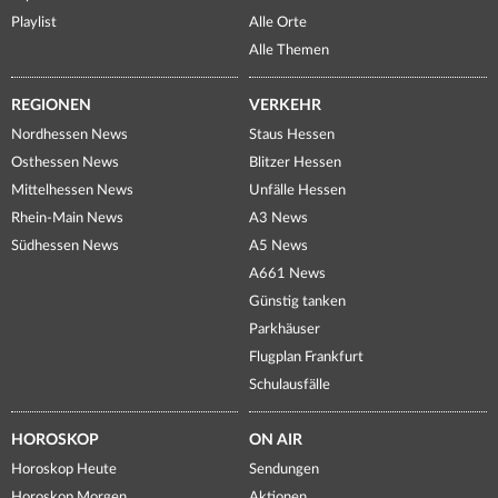
Playlist
Alle Orte
Alle Themen
REGIONEN
VERKEHR
Nordhessen News
Staus Hessen
Osthessen News
Blitzer Hessen
Mittelhessen News
Unfälle Hessen
Rhein-Main News
A3 News
Südhessen News
A5 News
A661 News
Günstig tanken
Parkhäuser
Flugplan Frankfurt
Schulausfälle
HOROSKOP
ON AIR
Horoskop Heute
Sendungen
Horoskop Morgen
Aktionen