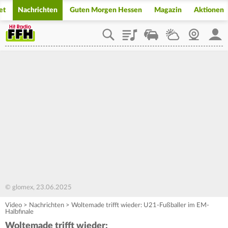
et
Nachrichten
Guten Morgen Hessen
Magazin
Aktionen
Playlist
Staupilot
Wetter
Webcam
Mein
© glomex, 23.06.2025
Video
>
Nachrichten
>
Woltemade trifft wieder: U21-Fußballer im EM-
Halbfinale
Woltemade trifft wieder: