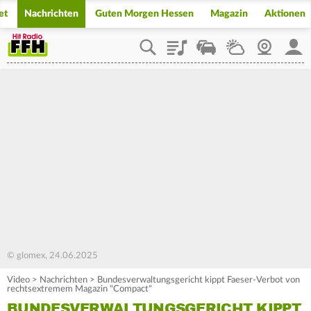
et
Nachrichten
Guten Morgen Hessen
Magazin
Aktionen
Playlist
Staupilot
Wetter
Webcam
Mein
© glomex, 24.06.2025
Video
>
Nachrichten
>
Bundesverwaltungsgericht kippt Faeser-Verbot von
rechtsextremem Magazin "Compact"
BUNDESVERWALTUNGSGERICHT KIPPT