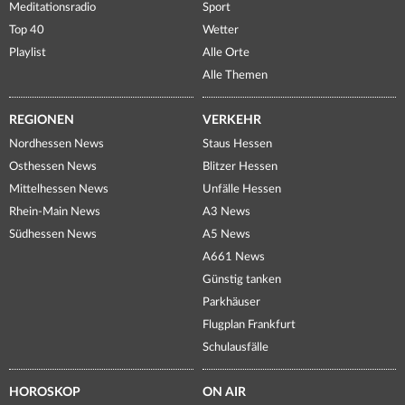
Meditationsradio
Sport
Top 40
Wetter
Playlist
Alle Orte
Alle Themen
REGIONEN
VERKEHR
Nordhessen News
Staus Hessen
Osthessen News
Blitzer Hessen
Mittelhessen News
Unfälle Hessen
Rhein-Main News
A3 News
Südhessen News
A5 News
A661 News
Günstig tanken
Parkhäuser
Flugplan Frankfurt
Schulausfälle
HOROSKOP
ON AIR