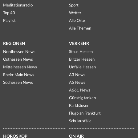
Meditationsradio
Sport
Top 40
Wetter
Playlist
Alle Orte
Alle Themen
REGIONEN
VERKEHR
Nordhessen News
Staus Hessen
Osthessen News
Blitzer Hessen
Mittelhessen News
Unfälle Hessen
Rhein-Main News
A3 News
Südhessen News
A5 News
A661 News
Günstig tanken
Parkhäuser
Flugplan Frankfurt
Schulausfälle
HOROSKOP
ON AIR