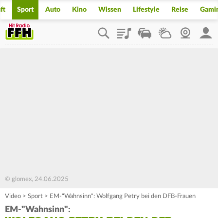
ft
Sport
Auto
Kino
Wissen
Lifestyle
Reise
Gami
Playlist
Staupilot
Wetter
Webcam
Mein
© glomex, 24.06.2025
Video
>
Sport
>
EM-"Wahnsinn": Wolfgang Petry bei den DFB-Frauen
EM-"Wahnsinn":