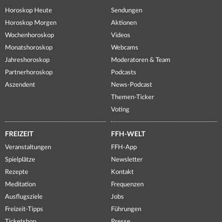
Horoskop Heute
Sendungen
Horoskop Morgen
Aktionen
Wochenhoroskop
Videos
Monatshoroskop
Webcams
Jahreshoroskop
Moderatoren & Team
Partnerhoroskop
Podcasts
Aszendent
News-Podcast
Themen-Ticker
Voting
FREIZEIT
FFH-WELT
Veranstaltungen
FFH-App
Spielplätze
Newsletter
Rezepte
Kontakt
Meditation
Frequenzen
Ausflugsziele
Jobs
Freizeit-Tipps
Führungen
Ticketshop
Presse