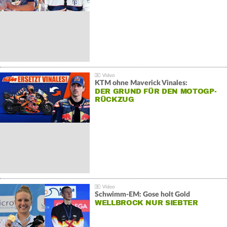
KTM ohne Maverick Vinales:
DER GRUND FÜR DEN MOTOGP-
RÜCKZUG
Schwimm-EM: Gose holt Gold
WELLBROCK NUR SIEBTER