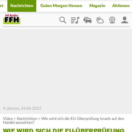
et
Nachrichten
Guten Morgen Hessen
Magazin
Aktionen
Playlist
Staupilot
Wetter
Webcam
Mein
© glomex, 24.06.2025
Video
>
Nachrichten
>
Wie wird sich die EU-Überprüfung Israels auf den
Handel auswirken?
WIE WIRD SICH DIE EU-ÜBERPRÜFUNG