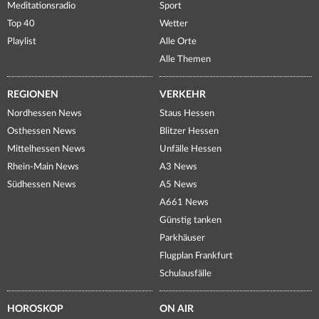
Meditationsradio
Sport
Top 40
Wetter
Playlist
Alle Orte
Alle Themen
REGIONEN
VERKEHR
Nordhessen News
Staus Hessen
Osthessen News
Blitzer Hessen
Mittelhessen News
Unfälle Hessen
Rhein-Main News
A3 News
Südhessen News
A5 News
A661 News
Günstig tanken
Parkhäuser
Flugplan Frankfurt
Schulausfälle
HOROSKOP
ON AIR