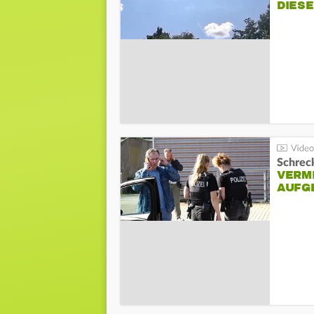
DIES
Schreck
VERM
AUFG