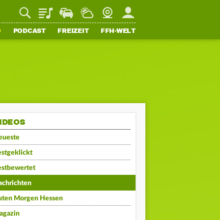
Playlist
Staupilot
Wetter
Webcam
Mein FFH
O
PODCAST
FREIZEIT
FFH-WELT
IDEOS
eueste
stgeklickt
estbewertet
achrichten
uten Morgen Hessen
agazin