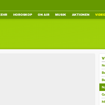
KEHR
HOROSKOP
ON AIR
MUSIK
AKTIONEN
VIDE
V
N
Be
B
N
G
M