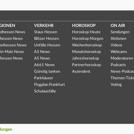
GIONEN
VERKEHR
HOROSKOP
ON AIR
dhessen News
Staus Hessen
Horoskop Heute
Sendungen
hessen News
Blitzer Hessen
Horoskop Morgen
Aktionen
telhessen News
Unfälle Hessen
Wochenhoroskop
Videos
in-Main News
A3 News
Monatshoroskop
Webcams
hessen News
A5 News
Jahreshoroskop
Moderatoren
A661 News
Partnerhoroskop
Podcasts
Günstig tanken
Aszendent
News-Podcas
Parkhäuser
Themen-Tick
Flugplan Frankfurt
Voting
Schulausfälle
llungen