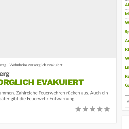
A
Mu
Wi
Sp
A
K
W
erg - Wohnheim vorsorglich evakuiert
Li
erg
Re
RGLICH EVAKUIERT
G
Flammen. Zahlreiche Feuerwehren rücken aus. Auch ein
päter gibt die Feuerwehr Entwarnung.