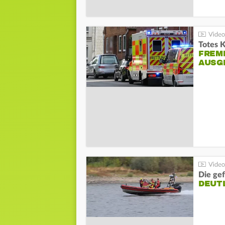
Totes 
FREM
AUSG
Die gef
DEUT