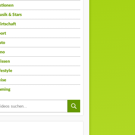
ktionen
sik & Stars
rtschaft
ort
uto
ino
issen
festyle
ise
aming