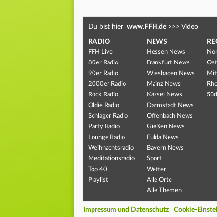
Du bist hier:
www.FFH.de
>>>
Video
RADIO
NEWS
RE
FFH Live
Hessen News
Nor
80er Radio
Frankfurt News
Ost
90er Radio
Wiesbaden News
Mit
2000er Radio
Mainz News
Rhe
Rock Radio
Kassel News
Süd
Oldie Radio
Darmstadt News
Schlager Radio
Offenbach News
Party Radio
Gießen News
Lounge Radio
Fulda News
Weihnachtsradio
Bayern News
Meditationsradio
Sport
Top 40
Wetter
Playlist
Alle Orte
Alle Themen
Impressum und Datenschutz
Cookie-Einste