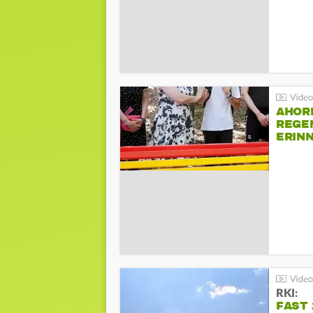
AHOR
REGE
ERIN
BEIM 
RKI:
FAST 