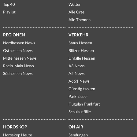
Top 40
Wetter
Playlist
Alle Orte
Alle Themen
REGIONEN
VERKEHR
Nordhessen News
Staus Hessen
Osthessen News
Blitzer Hessen
Mittelhessen News
Unfälle Hessen
Rhein-Main News
A3 News
Südhessen News
A5 News
A661 News
Günstig tanken
Parkhäuser
Flugplan Frankfurt
Schulausfälle
HOROSKOP
ON AIR
Horoskop Heute
Sendungen