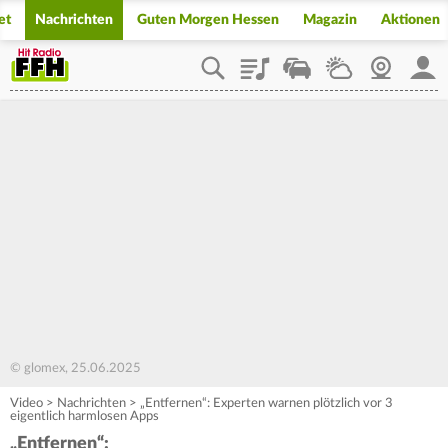
et
Nachrichten
Guten Morgen Hessen
Magazin
Aktionen
Playlist
Staupilot
Wetter
Webcam
Mein
© glomex, 25.06.2025
Video
>
Nachrichten
>
„Entfernen“: Experten warnen plötzlich vor 3
eigentlich harmlosen Apps
„Entfernen“: