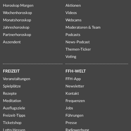
Horoskop Morgen
Aktionen
Wochenhoroskop
Videos
Monatshoroskop
Webcams
Jahreshoroskop
Moderatoren & Team
Partnerhoroskop
Podcasts
Aszendent
News-Podcast
Themen-Ticker
Voting
FREIZEIT
FFH-WELT
Veranstaltungen
FFH-App
Spielplätze
Newsletter
Rezepte
Kontakt
Meditation
Frequenzen
Ausflugsziele
Jobs
Freizeit-Tipps
Führungen
Ticketshop
Presse
Lotto Hessen
Radiowerbung