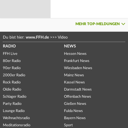
MEHR TOP-MELDUNGEN
Du bist hier:
www.FFH.de
>>>
Video
RADIO
NEWS
FFH Live
Hessen News
80er Radio
Frankfurt News
90er Radio
Wiesbaden News
2000er Radio
Mainz News
Rock Radio
Kassel News
Oldie Radio
Darmstadt News
Schlager Radio
Offenbach News
Party Radio
Gießen News
Lounge Radio
Fulda News
Weihnachtsradio
Bayern News
Meditationsradio
Sport