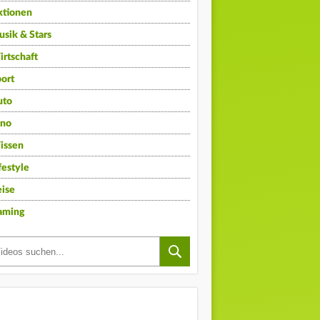
ktionen
sik & Stars
rtschaft
ort
uto
ino
issen
festyle
ise
aming