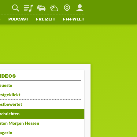
Playlist
Staupilot
Wetter
Webcam
Mein FFH
O
PODCAST
FREIZEIT
FFH-WELT
IDEOS
eueste
stgeklickt
estbewertet
achrichten
uten Morgen Hessen
agazin