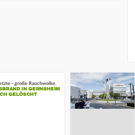
letzte - große Rauchwolke
BRAND IN GERNSHEIM E
CH GELÖSCHT