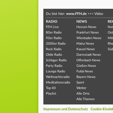
Du bist hier:
www.FFH.de
>>>
Video
RADIO
NEWS
RE
FFH Live
Hessen News
Nor
80er Radio
Frankfurt News
Ost
90er Radio
Wiesbaden News
Mit
2000er Radio
Mainz News
Rhe
Rock Radio
Kassel News
Süd
Oldie Radio
Darmstadt News
Schlager Radio
Offenbach News
Party Radio
Gießen News
Lounge Radio
Fulda News
Weihnachtsradio
Bayern News
Meditationsradio
Sport
Top 40
Wetter
Playlist
Alle Orte
Alle Themen
Impressum und Datenschutz
Cookie-Einste