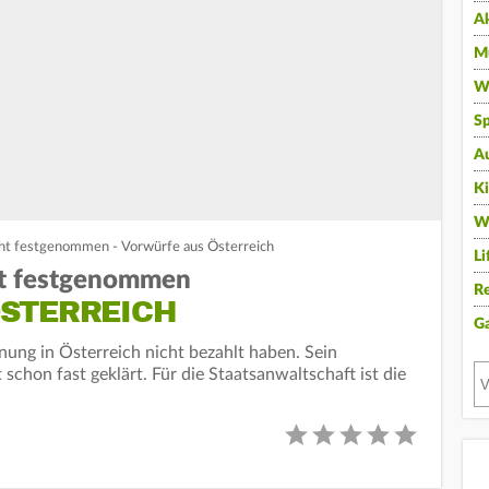
A
Mu
Wi
Sp
A
K
W
ht festgenommen - Vorwürfe aus Österreich
Li
ht festgenommen
Re
STERREICH
G
nung in Österreich nicht bezahlt haben. Sein
chon fast geklärt. Für die Staatsanwaltschaft ist die