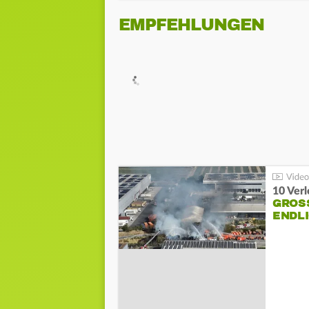
EMPFEHLUNGEN
10 Ver
GROSS
NDLI