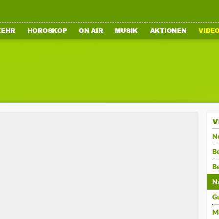
KEHR
HOROSKOP
ON AIR
MUSIK
AKTIONEN
VIDE
V
N
Be
B
N
G
M