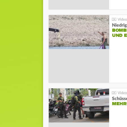
Niedri
BOMB
UND 
Schüsse
MEHRE