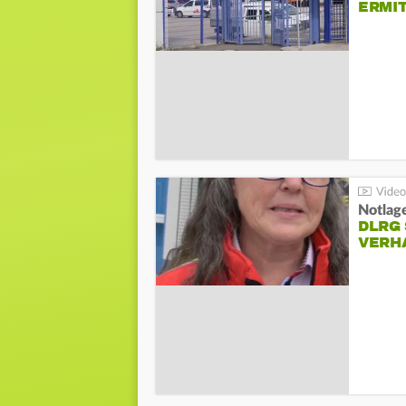
ERMI
Notlag
DLRG 
VERH