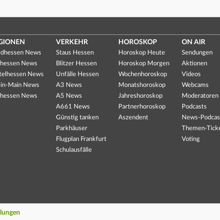
GIONEN
VERKEHR
HOROSKOP
ON AIR
dhessen News
Staus Hessen
Horoskop Heute
Sendungen
hessen News
Blitzer Hessen
Horoskop Morgen
Aktionen
telhessen News
Unfälle Hessen
Wochenhoroskop
Videos
in-Main News
A3 News
Monatshoroskop
Webcams
hessen News
A5 News
Jahreshoroskop
Moderatoren
A661 News
Partnerhoroskop
Podcasts
Günstig tanken
Aszendent
News-Podcas
Parkhäuser
Themen-Tick
Flugplan Frankfurt
Voting
Schulausfälle
llungen