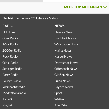
MEHR TOP-MELDUNGEN
Du bist hier:
www.FFH.de
>>>
Video
RADIO
NEWS
FFH Live
Hessen News
80er Radio
Frankfurt News
90er Radio
Wiesbaden News
2000er Radio
Mainz News
Rock Radio
Kassel News
Oldie Radio
Darmstadt News
Schlager Radio
Offenbach News
Party Radio
Gießen News
Lounge Radio
Fulda News
Weihnachtsradio
Bayern News
Meditationsradio
Sport
Top 40
Wetter
Playlist
Alle Orte