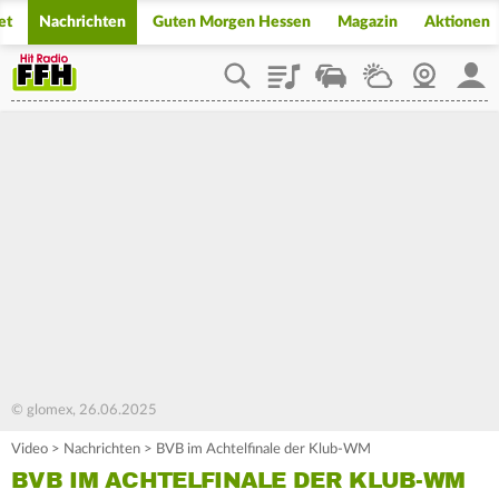
et
Nachrichten
Guten Morgen Hessen
Magazin
Aktionen
Playlist
Staupilot
Wetter
Webcam
Mein
© glomex, 26.06.2025
Video
>
Nachrichten
>
BVB im Achtelfinale der Klub-WM
BVB IM ACHTELFINALE DER KLUB-WM