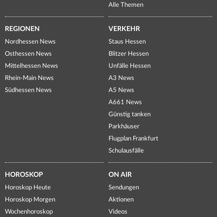
Alle Themen
REGIONEN
VERKEHR
Nordhessen News
Staus Hessen
Osthessen News
Blitzer Hessen
Mittelhessen News
Unfälle Hessen
Rhein-Main News
A3 News
Südhessen News
A5 News
A661 News
Günstig tanken
Parkhäuser
Flugplan Frankfurt
Schulausfälle
HOROSKOP
ON AIR
Horoskop Heute
Sendungen
Horoskop Morgen
Aktionen
Wochenhoroskop
Videos